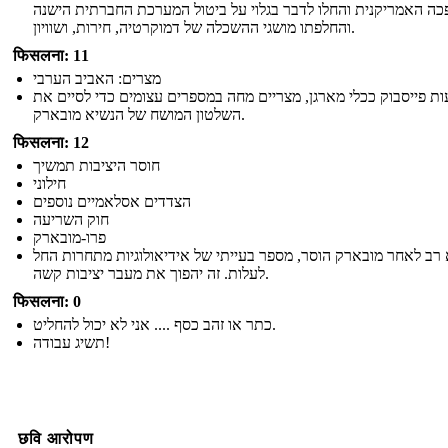
ה האמריקנית והחלו לדבר בגלוי על ביטול המערכת החברתית הישנה
והחלפתו מושגי ההשכלה של דמוקרטיה, חירות, ושוויון.
फिसलना: 11
מצרים: האביב הערבי
ת פייסבוק ככלי מארגן, מצריים מחה במספרים עצומים כדי לסיים את
השלטון המושח של הנשיא מובארק.
फिसलना: 12
חוסר היציבות תמשיך
חילוני
הצדדים אסלאמיים נוספים
חוק השריעה
פרו-מובארק
 רב לאחר מובארק הוסר, מספר בעייתי של אידיאולוגיות מתחרות החל
לעלות. זה יהפוך את מעבר יציבות קשה.
फिसलना: 0
כתר או זהב כסף .... אני לא יכול להחליט.
תשיג עבודה!
छवि आरोपण