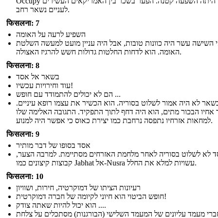
Occupy כנראה היתה השפעה קטנה. הפער בשכר בין האמריקאים העשירים
לעניים נשאר רחב.
फिसलना: 7
השפיע לרעה על האומה
י השישה עשר היה כוונות טובות, אבל היה עניין מועט למעשה השלטת
האומה. הוא לדחות החלטות גדולות חשש להרגיז האצולה.
फिसलना: 8
בשאר אל אסד
עוד וחירויות עכשיו!
הם לא יכולים להתמודד עם חופש ...
שאר לא היה אמור לשלוט בסוריה. הוא הכשיר את עצמו רופא עיניים.
אחיו הבכור מתים, הוא היה דחף לתוך התפקיד. התגובה האלימה שלו
למחאות אזרחיו נתפסה נרחבת כמו יצירת כאוס כי אפשר היה למנוע.
फिसलना: 9
אסד בסופו של דבר מותיר
 לא לשלוט בסוריה לאחר מלחמת האזרחים מסתיימת. למרבה הצער,
קבוצות קיצונים כמו Jabhat אל-Nusra עשויות למלא את החלל.
फिसलना: 10
רעיונות הציתו של דמוקרטיה, חירות, ושוויון
חופש הביטוי הוא חיוני לקיומה של חברה דמוקרטית!
הוא יכול להיות שאתה צודק ....
ברי מעמד עליונים של המעמד השלישי (הבורגנות) מסתכלים על צלחת