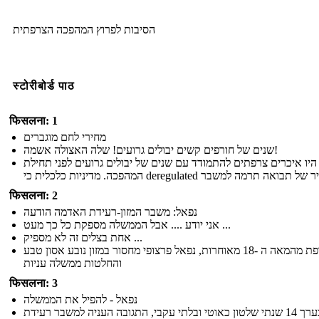
הסיבות לפרוץ המהפכה הצרפתית
स्टोरीबोर्ड पाठ
फिसलना: 1
מחירי לחם מוגברים
שנים של חורפים קשים יבולים גרועים! שלה האצולה אשמה!
היו איכרים צרפתים להתמודד עם שנים של יבולים גרועים לפני תחילת
फिसलना: 2
נפאל: משבר המזון-רעידת האדמה הודעה
אני יודע .... אבל הממשלה מספקת כל כך מעט ...
אחת בצלים זה לא מספיק ...
כמו צרפת מהמאה ה -18 מאוחרות, נפאל פרצופי מחסור במזון נובע אסון טבע
והחלטות ממשלה עניות
फिसलना: 3
נפאל - להפיל את הממשלה
אחרי בערך 14 שנתי שלטון כאוטי ובלתי עקבי, התגובה העניה למשבר רעידת