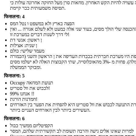
עשויה להיות הקש האחרון. מחאות סרן מעל החוקה אחרונה עולות כי
תסיסה משמעותית כבר קיימת.
फिसलना: 4
הפצה בארץ ולא במשפט ו נטל המס
הכנסה שלי הולך מסים, בעוד שני אלה כמעט ולא לשלם אגורה ... ואין
לי דרך לשנות דברים במערכת זו!
ן ראשון: אנשי דת
ן שנית: אצילות
מעמד שלישי: כולם
ת היו מערכת חברתית בכבדות העדיפה את ן הראשון והשני (הכמורה
והאצולה). פחות מ -3% מהאוכלוסייה, שתי הקבוצות האלה לא ישלמו מסים
ומבוקר הממשלה.
फिसलना: 5
Occupy תנועת המחאה
לכבוש את וול סטריט!
אנחנו 99% !!
חמדנות הורגת!
ת התנועה לכבוש את וול סטריט היא להפחית את הפער בין האזרחים
העשירים ביותר לבין האזרחים העניים ביותר.
फिसलना: 6
הקפיטליזם ממשיך כבול
למרות שאינו אלים גישה והרבה תשומת לב תקשורתית שלהם, המסר