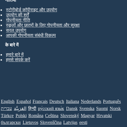
नीतियां
स्टोरीबोर्ड कॉपीराइट और उपयोग
उपयोग की शर्तें
गोपनीयता नीति
स्कूलों और छात्रों के लिए गोपनीयता और सुरक्षा
सरल उपयोग
आपकी गोपनीयता संबंधी विकल्प
के बारे में
हमारे बारे में
हमसे संपर्क करें
English
Español
Français
Deutsch
Italiana
Nederlands
Português
Norsk
Suomi
Svenska
Dansk
ру́сский язы́к
हिन्दी
العَرَبِيَّة
עברית
Türkçe
Polski
Româna
Ceština
Slovenský
Magyar
Hrvatski
български
Lietuvos
Slovenščina
Latvijas
eesti