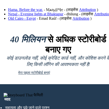
Hama. Before the war.
- Ӎѧҧ@Ҷҿ - (लाइसेंस
Attribution
)
Nepal - Evening lights at Bhaktapur
- dhilung - (लाइसेंस
Attributi
Old Cairo - Egypt
- Emad Raúf - (लाइसेंस
Attribution
)
40 मिलियन
से अधिक स्टोरीबोर्ड
बनाए गए
कोई डाउनलोड नहीं, कोई क्रेडिट कार्ड नहीं, और कोशिश करने क
लिए किसी लॉगिन की आवश्यकता नहीं है!
मेरा पहला स्टोरीबोर्ड बनाएं
मदद
सहायता और पूछे जाने वाले प्रश्न