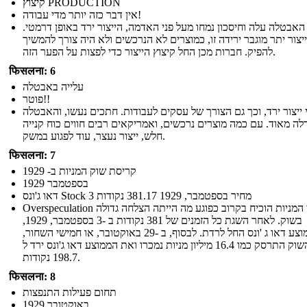
קיצוץ PRODUCTION
אין דבר כזה יותר מדי עבודה!
האבטלה עלה וחיסכון נמחו מעל פני האדמה, הייצור ירד באופן דרמטי.
ייצור יתר מוגבר ירידה זו, כמוצרים לא הנרכשים ולא היה צורך להמשיך
להפיק. חברות מכן החל קיצוץ הייצור כדי לפצות על הפער הזה.
फिसलना: 6
עלייה באבטלה
פוטר!!
 ייצור ירד, וכך גם הצורך של עסקים לעבודות. חתכים נעשו, והאבטלה
לה מאוד. עם כמה מוצרים נרכשים, ואמריקאים רבים חווים כוח קנייה
חלש, ייצור נעצר, עוד לפגוע במשק.
फिसलना: 7
קריסת שוק המניות ב- 1929
בספטמבר 1929
דאו ג'ונס Stock 3 מחיר בספטמבר, 1929 381.17 נקודות
Overspeculation במחירי המניות הוכיח בקרוב כפוגע מה הייתה הצלחה גדולה
בשוק. לאחר השגת כל הזמנים של 381 נקודות ב -3 בספטמבר, 1929,
הממוצע דאו ג 'ונס החל לרדת. לבסוף, ב -29 באוקטובר, או חמישי השחור,
השוק התרסק כמו 16.4 מיליון מניות נמכרו ואת הממוצע דאו ג'ונס ירד ל
198.7 נקודות.
फिसलना: 8
תחום פעילות התנפצות
באוקטובר 1929