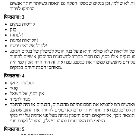
ות לא שולמו, וכן בנקים שכשלו. הפקה גם האטה כשיותר ויותר אנשים
הפסיקו לצרוך.
फिसलना: 3
קריסות בנקים
בַּנק
לִפְתוֹחַ!
הלוואות זמינות!
לקבל אשראי עכשיו!
של הלוואות שלא שולמו והוא פועל בנק הוביל לכישלון של בנקים רבים.
ו בנקים אזלו כסף, הם חפרו בקרוב לחשבונות החיסכון אישיים להחזיר
קידים מחפשים למשוך את כספם. עם זאת, זה היה הרה אסון למי היה
מאוחסן חסכונותיהם בבנקים.
फिसलना: 4
חסכונות מחקו
סָגוּר
אין כסף, אל תשאל
סגור לתמיד
אנשים רצו להוציא את חסכונותיהם מהבנקים, הבנקים אז היה להיזכר
 ללווים. עם זאת, יותר ויותר לווים לא יכולים להחזיר את החוב שלהם.
וצאה מכך, אמריקאים רבים חיסכון נמחה מעל פני אדמה על ידי בנקי
המאמצים האחרונים למנוע כישלון, המוביל לקדם עוני.
फिसलना: 5