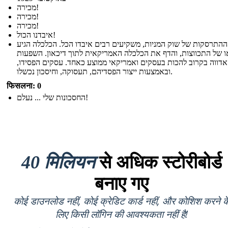
מכירה!
מכירה!
מכירה!
איבדנו הכול!
התרסקות של שוק המניות, משקיעים רבים איבדו הכל. הכלכלה הגיע
ו של התכווצות, והדף את הכלכלה האמריקאית לתוך דיכאון. השפעות
דווה בקרוב להכות בעסקים ואמריקאי ממוצע כאחד. עסקים הפסידו,
ובאמצעות ייצור הפסדיהם, תעסוקה, וחיסכון נכשלו.
फिसलना: 0
החסכונות שלי ... נעלם!
40 मिलियन
से अधिक स्टोरीबोर्ड
बनाए गए
कोई डाउनलोड नहीं, कोई क्रेडिट कार्ड नहीं, और कोशिश करने क
लिए किसी लॉगिन की आवश्यकता नहीं है!