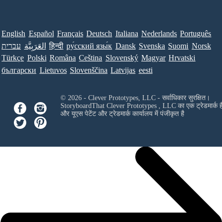
English
Español
Français
Deutsch
Italiana
Nederlands
Português
Norsk
Suomi
Svenska
Dansk
ру́сский язы́к
हिन्दी
العَرَبِيَّة
עברית
Türkçe
Polski
Româna
Ceština
Slovenský
Magyar
Hrvatski
български
Lietuvos
Slovenščina
Latvijas
eesti
© 2026 - Clever Prototypes, LLC - सर्वाधिकार सुरक्षित।
StoryboardThat
Clever Prototypes , LLC
का एक ट्रेडमार्क ह
और यूएस पेटेंट और ट्रेडमार्क कार्यालय में पंजीकृत है