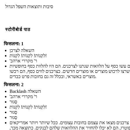
סיבות ותוצאות השפל הגדול
स्टोरीबोर्ड पाठ
फिसलना: 1
השאלה לצרכן
לִקְנוֹת! לִקְנוֹת! לִקְנוֹת!
'ר' מקררי ארהב
 עשו כסף על הלוואות שנתנו לצרכנים. הם היו להלוות כסף בחופשיות
רצו לרכוש מוצרים או מוצרים חדשים. כצרכנים לווים כסף, הם רכשו
מוצרים באשראי, ובכלל זה גם בחובות פרט כבדים.
फिसलना: 2
Backlash השאלה
'ר' מקררי ארהב
סָגוּר
לִקְנוֹת! לִקְנוֹת! לִקְנוֹת!
סָגוּר
סָגוּר
 צרכנים מצאו את עצמם בחובות עצומים. ככל שיותר ויותר אמריקאים
וטרו, הם לא יכלו להחזיר את ההלוואות שלהם לבנקים. כתוצאה מכך,