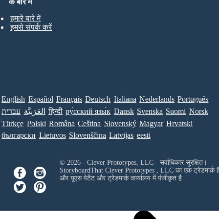
के बारे में
हमारे बारे में
हमसे संपर्क करें
English
Español
Français
Deutsch
Italiana
Nederlands
Português
עברית
العَرَبِيَّة
हिन्दी
ру́сский язы́к
Dansk
Svenska
Suomi
Norsk
Türkçe
Polski
Româna
Ceština
Slovenský
Magyar
Hrvatski
български
Lietuvos
Slovenščina
Latvijas
eesti
© 2026 - Clever Prototypes, LLC - सर्वाधिकार सुरक्षित।
StoryboardThat
Clever Prototypes , LLC
का एक ट्रेडमार्क ह
और यूएस पेटेंट और ट्रेडमार्क कार्यालय में पंजीकृत है