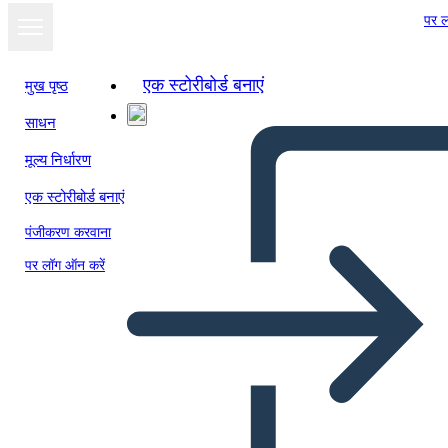
पर ल
एक स्टोरीबोर्ड बनाएं
मुख पृष्ठ
साधन
मूल्य निर्धारण
एक स्टोरीबोर्ड बनाएं
पंजीकरण करवाना
पर लॉग ऑन करें
דון קיחוטה מגרש מארגן גרפי