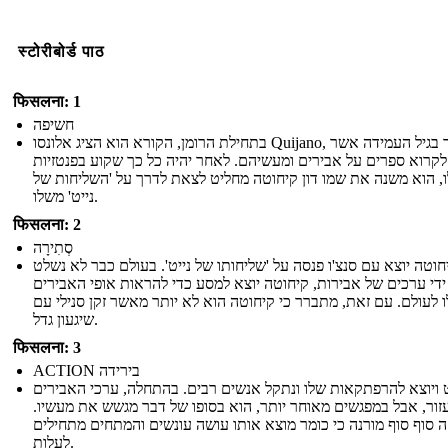
स्टोरीबोर्ड पाठ
फिसलना: 1
חשיפה
בתחילת הרומן, הקורא הוא הציג אלונסו Quijano, גבר בגיל העמידה אשר
לקרוא ספרים על אבירים ומעשיהם. לאחר יהיה כל כך שקוע בפנטזיות
, הוא משנה את שמו דון קיחוטה מחליט לצאת לדרך על 'השליחות של
נייט' משלו.
फिसलना: 2
סְתִירָה
יחוטה יוצא עם סנצ'ו פנסה על 'שליחותו של נייט'. בעולם כבר לא נשלט
ידי ערכים של אבירות, קיחוטה יוצא למסע כדי להראות אופי האבירים
 לעולם. עם זאת, מתברר כי קיחוטה הוא לא יותר מאשר זקן סנילי עם
שיגעון גדל.
फिसलना: 3
ACTION בירידה
 ויוצא להרפתקאות שלו ונתקל אנשים רבים. בהתחלה, ערכי האבירים
עזור, אבל במפגשים מאוחר יותר, הוא בסופו של דבר מגשש את מעשיו
ה סוף סוף מורנה כי כומר מוצא אותו עושה עונשים והמתחים מתחילים
לעלות.