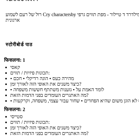
רול של רעם לשמוע Cry charactersby שלי מילדרד ד טיילור - מפת תווים גרפי
ארגונית
स्टोरीबोर्ड पाठ
फिसलना: 1
קאסי
תכונות פיזיות / תווים:
• מהירה כעס • הוגה רדיקלי • חכם
כיצד משנים את האופי הזה לאורך זמן?
• לומד האמת על • גזענות משתתף חששות משפחה
מה האתגרים העומדים בפני הדמות הזאת?
חס לא הוגן משום שהיא הפחדים • שחור עבור עצמי, משפחה, וקרקעות
फिसलना: 2
סטייסי
תכונות פיזיות / תווים:
כיצד משנים את האופי הזה לאורך זמן?
מה האתגרים העומדים בפני הדמות הזאת?