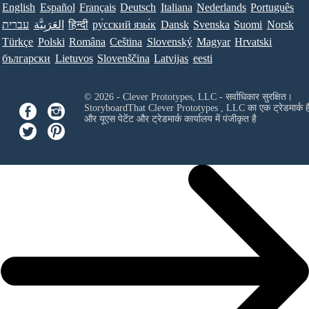
English
Español
Français
Deutsch
Italiana
Nederlands
Português
Norsk
Suomi
Svenska
Dansk
ру́сский язы́к
हिन्दी
العَرَبِيَّة
עברית
Türkçe
Polski
Româna
Ceština
Slovenský
Magyar
Hrvatski
български
Lietuvos
Slovenščina
Latvijas
eesti
© 2026 - Clever Prototypes, LLC - सर्वाधिकार सुरक्षित।
StoryboardThat
Clever Prototypes , LLC
का एक ट्रेडमार्क ह
और यूएस पेटेंट और ट्रेडमार्क कार्यालय में पंजीकृत है