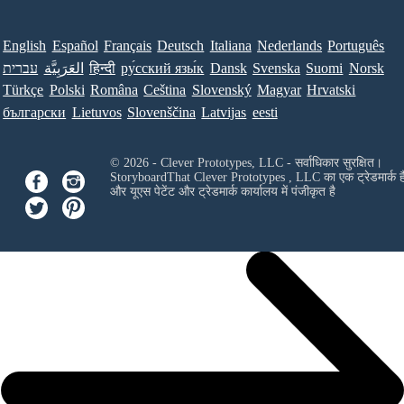
English
Español
Français
Deutsch
Italiana
Nederlands
Português
עברית
العَرَبِيَّة
हिन्दी
ру́сский язы́к
Dansk
Svenska
Suomi
Norsk
Türkçe
Polski
Româna
Ceština
Slovenský
Magyar
Hrvatski
български
Lietuvos
Slovenščina
Latvijas
eesti
© 2026 - Clever Prototypes, LLC - सर्वाधिकार सुरक्षित।
StoryboardThat
Clever Prototypes , LLC
का एक ट्रेडमार्क ह
और यूएस पेटेंट और ट्रेडमार्क कार्यालय में पंजीकृत है