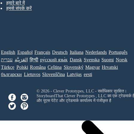
हमारे बारे में
हमसे संपर्क करें
English
Español
Français
Deutsch
Italiana
Nederlands
Português
Norsk
Suomi
Svenska
Dansk
ру́сский язы́к
हिन्दी
العَرَبِيَّة
עברית
Türkçe
Polski
Româna
Ceština
Slovenský
Magyar
Hrvatski
български
Lietuvos
Slovenščina
Latvijas
eesti
© 2026 - Clever Prototypes, LLC - सर्वाधिकार सुरक्षित।
StoryboardThat
Clever Prototypes , LLC
का एक ट्रेडमार्क ह
और यूएस पेटेंट और ट्रेडमार्क कार्यालय में पंजीकृत है