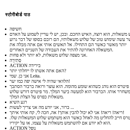
स्टोरीबोर्ड पाठ
חשיפה
 משאלות, הוא רוצה, האיש החכם. ובכן, יש לי עדיין לשמוע על האדם
 עשה שימוש טוב של שלוש משאלותיו, הם רובם בסופו של דבר גרוע
יותר מאשר כאשר הם התחילו. אל תאשים אותי אם אתה מבלה את
המשאלה האחרונה להתיר את העבודה של השניים האחרים.
אני מצפה שלוש משאלות, לא יותר ולא פחות.
סְתִירָה
ACTION בירידה
האם אתה אשתו לו ייחלתי יותר?
אני כן. שמי Leita.
הלוואי שהיה לי אישה יפה כמו יער!
פיטרס הוא נוהג כשהוא שומע מהומה. הוא עוצר ורואה ברבור הסתבך
משחרר אותו. הברבור הוא למעשה ביער המלך. מר פיטרס דורש שלוש
משאלות כפרס על הצלת המלך.
רגע השיא
ברור, אני יודע מה אני צריך לעשות ...
ריאה! ריאה! אני לא יכול להבין אותך! אה, חכה לי, קח אותי איתך!
טרס חייב להחליט מה לאחל כאשר הוא משתמש שלוש המשאלות שלו.
הוא לא יודע אם להשתמש משאלות על עצמו, או על יקיריו.
ACTION נופל