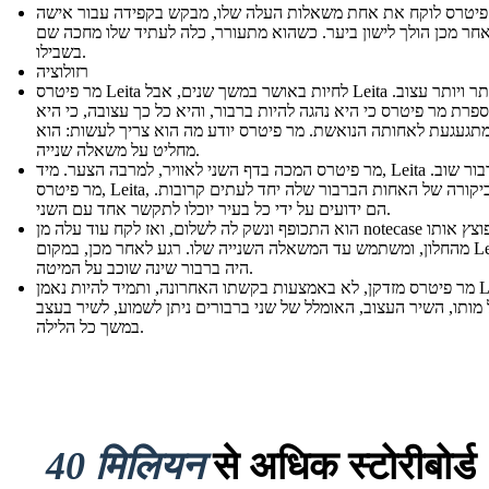
פיטרס לוקח את אחת משאלות העלה שלו, מבקש בקפידה עבור אישה
אחר מכן הולך לישון ביער. כשהוא מתעורר, כלה לעתיד שלו מחכה שם
בשבילו.
רזולוציה
מר פיטרס Leita לחיות באושר במשך שנים, אבל Leita גדל יותר ויותר עצוב.
פרת מר פיטרס כי היא נהגה להיות ברבור, והיא כל כך עצובה, כי היא
תגעגעת לאחותה הנואשת. מר פיטרס יודע מה הוא צריך לעשות: הוא
מחליט על משאלה שנייה.
מר פיטרס המכה בדף השני לאוויר, למרבה הצער. מיד, Leita הוא ברבור שוב.
מר פיטרס, Leita, ואת ביקורה של האחות הברבור שלה יחד לעתים קרובות.
הם ידועים על ידי כל בעיר יוכלו לתקשר אחד עם השני.
הוא התכופף ונשק לה לשלום, ואז לקח עוד עלה מן notecase שלו, פוצץ אותו
מהחלון, ומשתמש עד המשאלה השנייה שלו. רגע לאחר מכן, במקום Leita,
היה ברבור שינה שוכב על המיטה.
מר פיטרס מזדקן, לא באמצעות בקשתו האחרונה, ותמיד להיות נאמן Leita.
 מותו, השיר העצוב, האומלל של שני ברבורים ניתן לשמוע, לשיר בעצב
במשך כל הלילה.
40 मिलियन
से अधिक स्टोरीबोर्ड