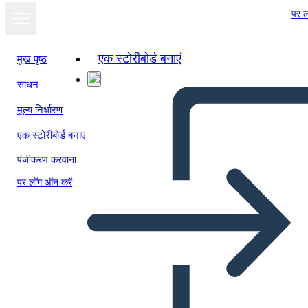
पर ल
एक स्टोरीबोर्ड बनाएं
मुख पृष्ठ
साधन
मूल्य निर्धारण
एक स्टोरीबोर्ड बनाएं
पंजीकरण करवाना
पर लॉग ऑन करें
חוקתי אמנת ציר זמן