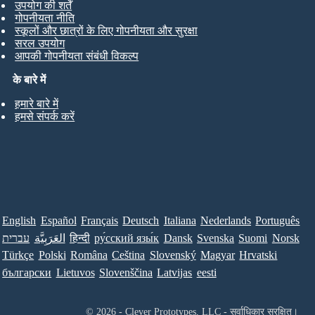
उपयोग की शर्तें
गोपनीयता नीति
स्कूलों और छात्रों के लिए गोपनीयता और सुरक्षा
सरल उपयोग
आपकी गोपनीयता संबंधी विकल्प
के बारे में
हमारे बारे में
हमसे संपर्क करें
English
Español
Français
Deutsch
Italiana
Nederlands
Português
עברית
العَرَبِيَّة
हिन्दी
ру́сский язы́к
Dansk
Svenska
Suomi
Norsk
Türkçe
Polski
Româna
Ceština
Slovenský
Magyar
Hrvatski
български
Lietuvos
Slovenščina
Latvijas
eesti
© 2026 - Clever Prototypes, LLC - सर्वाधिकार सुरक्षित।