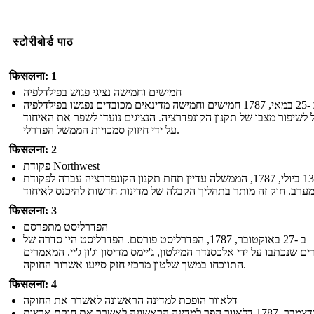
स्टोरीबोर्ड पाठ
फिसलना: 1
חמישים וחמישה נציגי פגוש בפילדלפיה
ב -25 במאי, 1787 חמישים וחמישה מדינאים מכובדים נפגשו בפילדלפיה
 לשיפור מצבו של תקנון הקונפדרציה. הנציגים נועדו לשפר את האיחוד
על ידי חיזוק סמכויות הממשל הפדרלי.
फिसलना: 2
פקודת Northwest
ב -13 ביולי, 1787, הממשלה עדיין תחת תקנון הקונפדרציה עברה לפקודת
फिसलना: 3
הפדרליסט מתפרסם
ב -27 באוקטובר, 1787, הפדרליסט פורסם. הפדרליסט היו סדרה של
ם שנכתבו על ידי אלכסנדר המילטון, ג'יימס מדיסון וג'ון ג'יי. המאמרים
התווכחו במשך שלטון מרכזי חזק סייעו אשרור החוקה.
फिसलना: 4
דלאוור הופכת למדינה הראשונה לאשרר את החוקה
ב -7 בדצמבר, 1787 דלאוור הפך למדינה הראשונה לאשרר את חוקת ארצות