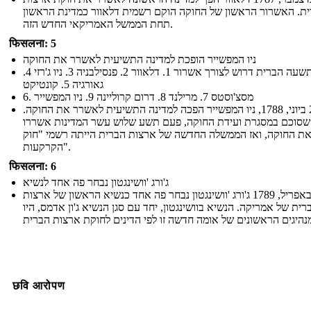
ת. האשרור הראשון של החוקה הוקם רשמית דלאוור כמדינת הראשון
תחת הממשל האמריקאי החדש הזה.
फिसलना: 5
ניו המפשייר הופכת למדינה התשיעית לאשרר את החוקה
תשעה הברית דרוש לצורך אשרור 1. דלאוור 2. פנסילבניה 3. ניו ג'רזי 4.
גאורגיה 5. קונטיקט
6. מסצ'וסטס 7. מרילנד 8. דרום קרוליינה 9. ניו המפשייר
ב -21 ביוני, 1788, ניו המפשייר הפכה למדינה התשיעית לאשרר את החוקה.
שסוכם במסגרת ועידת החוקה, פעם תשע שלוש עשר המדינות אשררו
ת החוקה, ואז הממשלה החדשה של ארצות הברית הייתה רשמי "חוק
הקרקעות".
फिसलना: 6
ג'ורג 'וושינגטון נבחר פה אחד לנשיא
ב -30 באפריל, 1789 ג'ורג 'וושינגטון נבחר פה אחד כנשיא הראשון של ארצות
רית של אמריקה. הנשיא בוושינגטון, יחד עם סגן הנשיא ג'ון אדמס, היו
छवि आरोपण