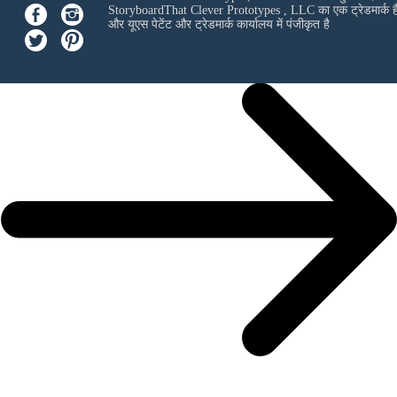
StoryboardThat
Clever Prototypes , LLC
का एक ट्रेडमार्क ह
और यूएस पेटेंट और ट्रेडमार्क कार्यालय में पंजीकृत है