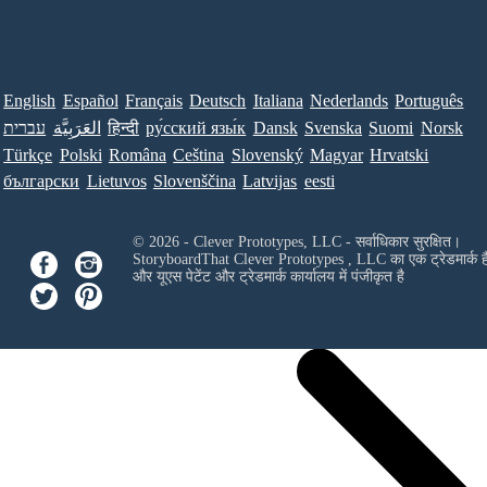
English
Español
Français
Deutsch
Italiana
Nederlands
Português
Norsk
Suomi
Svenska
Dansk
ру́сский язы́к
हिन्दी
العَرَبِيَّة
עברית
Türkçe
Polski
Româna
Ceština
Slovenský
Magyar
Hrvatski
български
Lietuvos
Slovenščina
Latvijas
eesti
© 2026 - Clever Prototypes, LLC - सर्वाधिकार सुरक्षित।
StoryboardThat
Clever Prototypes , LLC
का एक ट्रेडमार्क ह
और यूएस पेटेंट और ट्रेडमार्क कार्यालय में पंजीकृत है