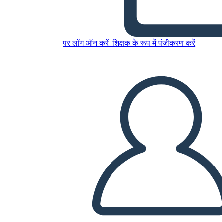
חמש חוק מבנה Play עבור המלך
ליר
पर लॉग ऑन करें
शिक्षक के रूप में पंजीकरण करें
इस स्टोरीबोर्ड को कॉपी करें
स्टोरीबोर्ड बनाएं
स्लाइड शो चलाएं
मुझे पढ़कर सुनाओ