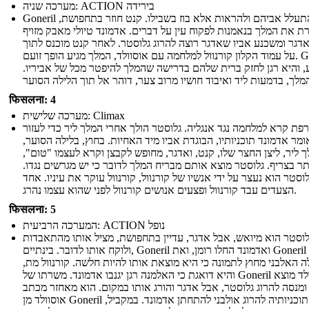
מערכה שניה: ACTION בירידה
Goneril ו רגן להתעלל אביהם ולהראות אלא בוז בשבילו. קנט חוזר בתחפושת,
 את המלך בנאמנות לפקוח עין על דברים. אדמונד טיולי מאבק מזויף
דגר ומשכנע אביו שאדגר רוצה להרוג גלוסטר. לאחר קנט מוכנס לתוך
על עמוד הקלון קורנוול למלחמה עם אוסוולד, המלך מגיע הופך זועם. Goneril
, והיא רגן לחזק ברית שלהם בדרישה שהמלך להיפטר מכל של אביריו.
फिसलना: 4
מערכה שלישית: Climax
פת קרא למלחמה נגד אנגליה. גלוסטר הולך אחרי המלך ליר כדי לעזור
אומר אדמונד תוכניותיו, הבוגדת אביו מיד האחיות. בחוץ, בלילה הסוער,
 ליר, ליצן החצר שלו, קנט, ואדגר, מחופש לקבצן וקרא לעצמו "טום",
 בצריף. גלוסטר מוצא אותם מבריח המלך לדובר כי יש מגרשים נגדו.
לוסטר הוא נעצר על ידי אנשיו של קורנוול, קורנוול עוקר את עיניו. אחד
הצעדים עבד קורנוול ופצעים אנושים קורנוול לפני שהוא עצמו נהרג.
फिसलना: 5
המערכה הרביעית: ACTION נופל
לוסטר הוא מיואש, אבל אדגר, עדיין בתחפושת, מציל אותו מהתאבדות
ולוקח אותו לדובר. בינתיים, Goneril ואדמונד החלו רומן, ואת Goneril רוצה
 האלבני מחוץ לתמונה כי היא מוצאת אותו להיות חלשה. קורנוול מת,
והיא דואגת כי האלמנה רגן יגנבו אדמונד. משרתו של Goneril אוסוולד מוצא
ומנסה להרוג גלוסטר, אבל אדגר והורג אותו במקום. הוא מאחזר מכתב
אוסוולד מן Goneril מראה תוכניותיה להרוג אולבני להתחתן אדמונד. במקביל,