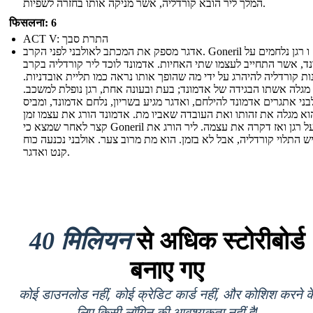
המלך ליר הובא קורדליה, אשר מניקה אותו בחזרה לשפיות.
फिसलना: 6
ACT V: התרת סבך
אדגר מספק את המכתב לאולבני לפני הקרב. Goneril ו רגן נלחמים על
ד, אשר התחייב לעצמו שתי האחיות. אדמונד לוכד ליר קורדליה בקרב
ות קורדליה להיהרג על ידי מה שהופך אותו נראה כמו תליית אובדניות.
 מגלה אשתו הבגידה של אדמונד; בעת ובעונה אחת, רגן נופלת למשכב.
בני אתגרים אדמונד להילחם, ואדגר מגיע בשריון, נלחם אדמונד, ומביס
וא מגלה את זהותו ואת העובדה שאביו מת. אדמונד הורג את עצמו זמן
קצר לאחר שמצא כי Goneril מורעל רגן ואז דקרה את עצמה. ליר הורג את
 התלוי קורדליה, אבל לא בזמן. הוא מת מרוב צער. אולבני נכנעה כוח
קנט ואדגר.
40 मिलियन
से अधिक स्टोरीबोर्ड
बनाए गए
कोई डाउनलोड नहीं, कोई क्रेडिट कार्ड नहीं, और कोशिश करने क
लिए किसी लॉगिन की आवश्यकता नहीं है!