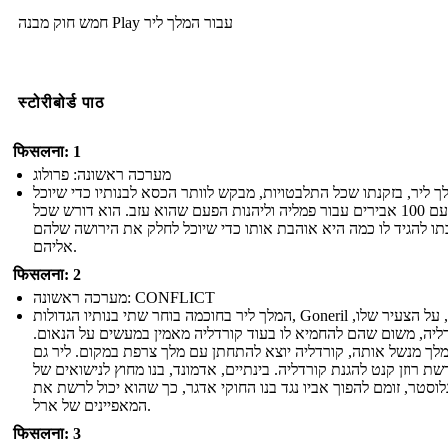
חמש חוק מבנה Play עבור המלך ליר
स्टोरीबोर्ड पाठ
फिसलना: 1
מערכה ראשונה: פרולוג
ך ליר, בזקנתו שכל התלבטויות, מבקש לוותר הכסא לבנותיו כדי שיוכל
לפרוש עם 100 אבירים עבור פמליה וליהנות הפעם שהוא עזב. הוא דורש שכל
תו להגיד לו כמה היא אוהבת אותו כדי שיוכל לחלק את הירושה שלהם
אליהם.
फिसलना: 2
מערכה ראשונה: CONFLICT
המלך ליר בחוכמה בוחר שתי בנותיו הגדולות, Goneril ו רגן, על הצעיר שלו,
ליה, משום שהם להחמיא לו בעוד קורדליה מאמין במעשים על הנאום.
לך מנשל אותה, קורדליה יוצא להתחתן עם מלך צרפת במקום. ליר גם
שת רוזן קנט להגנת קורדליה. בינתיים, אדמונד, בנו מחוץ לנישואים של
גלוסטר, זומם להפוך אביו נגד בנו החוקי אדגר, כך שהוא יכול לרשת את
המאפיינים של ארל.
फिसलना: 3