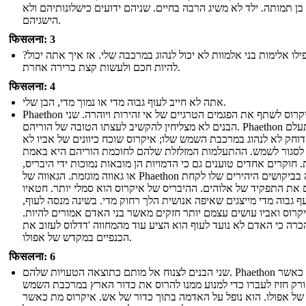
בן תמותה. ילד לא משיג הרבה בחיים. שניהם ידועים כישלונותיהם ולא
הישגיהם.
फिसलना: 3
פילו אלימות בני אלמוות לא יכול לנהוג במרכבה שלי. אז איך אתה יכול
להיות חכם ולעשות קצת ברירה אחרת.
फिसलना: 4
אתה לא חייב לעוף גבוה מדי או נמוך מדי, הבן שלי.
Phaethon ואת איקרוס לשתף את הפגמים הטרגיים של אי זהירות ויוהרה. שני
הבנים לא מצליחין להקשיב לעצתו הטובה של הוריהם. Phaethon מתעלם
דוחק לא לנהוג במרכבת השמש שלו; איקרוס שוכח כיוונים של אביו לא
לסגור לשמש. ההתעלמות המזלזלת שלהם לחוכמת הוריהם היא באמת
ת. חוקרים אחדים טוענים גם כי הדמויות הן מובאות נמוכות ידי היבריס
או גאווה מוגזמת. הגאווה של Phaethon ברורה בביקושים היהירים שלו לקחת
את התפקיד של אלוהים. ההיבריס של איקרוס הוא סמלי יותר. חטאיו
עף גבוה מדי מייצגים שאיפה אנושית הלך רחוק מדי. בשינה מנסה לעוף
יקרוס ואביו עושים עצמם יותר חזקים מאשר בני האדם אמורים להיות
רה כי האדם לא נועד לעוף הוא הציע עוד מהמחווה 'דדלוס לעזוב את
הכנפיים במקדש של אפולו.
फिसलना: 6
שני הבנים לצנוח אל מותם כתוצאה הטעויות שלהם. Phaethon מת כאשר
זורק חזיז לעברו כדי למנוע ממנו להרוס את כדור הארץ במרכבת השמש
של אפולו. הוא נופל על האדמה בתוך כדור של אש. איקרוס מת כאשר