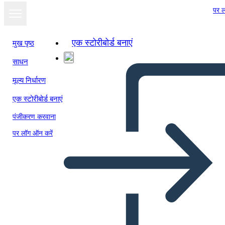
पर ल
एक स्टोरीबोर्ड बनाएं
मुख पृष्ठ
साधन
मूल्य निर्धारण
एक स्टोरीबोर्ड बनाएं
पंजीकरण करवाना
पर लॉग ऑन करें
איקרוס Phaethon השוואה