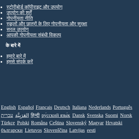
स्टोरीबोर्ड कॉपीराइट और उपयोग
उपयोग की शर्तें
गोपनीयता नीति
स्कूलों और छात्रों के लिए गोपनीयता और सुरक्षा
सरल उपयोग
आपकी गोपनीयता संबंधी विकल्प
के बारे में
हमारे बारे में
हमसे संपर्क करें
English
Español
Français
Deutsch
Italiana
Nederlands
Português
עברית
العَرَبِيَّة
हिन्दी
ру́сский язы́к
Dansk
Svenska
Suomi
Norsk
Türkçe
Polski
Româna
Ceština
Slovenský
Magyar
Hrvatski
български
Lietuvos
Slovenščina
Latvijas
eesti