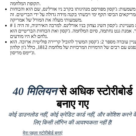
תקופת המלחמה.
משמעות: ג'קסון מפורסם מנהיגותו בקרב ניו אורלינס, שם הוא והכוחות
ריקאים הביסו תקף ימי ויבשתי בקנה מידה גדולה על ידי הבריטים. זה
משמעותי מעלה את המורל של אמריקה.
# 1 עובדה מעניינת: ג'קסון השיג נצחון בניו אורלינס. למרבה האירוניה, זה היה
. אמנת גנט נחתמה, סיום המלחמה. ג'קסון ואת הכוחות הבריטיים הוא
נלחם לא היו מודעים.
מעניין עובדה מספר 2: ג'קסון המשיך להוביל קריירה פוליטית ארוכה. הוא
נפגש עם רבים של הדמויות המרכזיות של מלחמת 1812, כולל ג'ון קלהון
וג'יימס מדיסון.
40 मिलियन
से अधिक स्टोरीबोर्ड
बनाए गए
कोई डाउनलोड नहीं, कोई क्रेडिट कार्ड नहीं, और कोशिश करने क
लिए किसी लॉगिन की आवश्यकता नहीं है!
मेरा पहला स्टोरीबोर्ड बनाएं