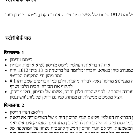
1812 סיכום של אישים מרכזיים - אנדרו ג'קסון, ג'יימס מדיסון ועוד
स्टोरीबोर्ड पाठ
फिसलना: 1
ג'יימס מדיסון
ארגון הבריאות העולמי: ג'יימס מדיסון נשיא ארצות הברית
המשמעות: כיהן כנשיא, והכריזו מלחמה על בריטניה ב -18 ביוני 1812. היה
נגמר מהון ידי התקפות הבריטי
# 1 עובדה מעניינת: מדיסון נאלץ לברוח מהבית הלבן כמו הבריטים שמטרתו
לתקוף את הבירה. הבית הלבן נשרף.
מעניין עובדה מספר 2: לפני שהבית הלבן נהרס, אשתו של מדיסון, דולי מדיסון,
הציל מסמכים ממשלתיים מפתח, כמו גם דיוקן של ג'ורג 'וושינגטון.
फिसलना: 2
ויליאם הנרי הריסון
 הבריאות העולמי: ויליאם הנרי הריסון היה מושל הטריטוריה אינדיאנה
המשמעות: ויליאם הנרי הריסון המשיך להבטיח ניצחון על המתקפה של