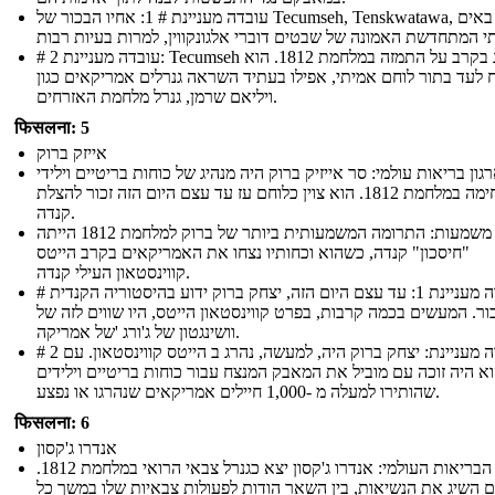
עובדה מעניינת # 1: אחיו הבכור של Tecumseh, Tenskwatawa, יוסדים באים
# 2 עובדה מעניינת: Tecumseh נהרג בקרב על התמזה במלחמת 1812. הוא
 לעד בתור לוחם אמיתי, אפילו בעתיד השראה גנרלים אמריקאים כגון
ויליאם שרמן, גנרל מלחמת האזרחים.
फिसलना: 5
אייזק ברוק
גון בריאות עולמי: סר אייזיק ברוק היה מנהיג של כוחות בריטיים וילידי
לחימה במלחמת 1812. הוא צוין כלוחם עז עד עצם היום הזה זכור להצלת
קנדה.
משמעות: התרומה המשמעותית ביותר של ברוק למלחמת 1812 הייתה
"חיסכון" קנדה, כשהוא וכחותיו נצחו את האמריקאים בקרב הייטס
קווינסטאון העילי קנדה.
# עובדה מעניינת 1: עד עצם היום הזה, יצחק ברוק ידוע בהיסטוריה הקנדית
ור. המעשים בכמה קרבות, בפרט קווינסטאון הייטס, היו שווים לזה של
וושינגטון של ג'ורג 'של אמריקה.
# 2 עובדה מעניינת: יצחק ברוק היה, למעשה, נהרג ב הייטס קווינסטאון. עם
וא היה זוכה עם מוביל את המאבק המנצח עבור כוחות בריטיים וילידים
שהותירו למעלה מ -1,000 חיילים אמריקאים שנהרגו או נפצע.
फिसलना: 6
אנדרו ג'קסון
ארגון הבריאות העולמי: אנדרו ג'קסון יצא כגנרל צבאי הרואי במלחמת 1812.
ם השיג את הנשיאות, בין השאר הודות לפעולות צבאיות שלו במשך כל