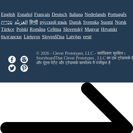
English
Español
Français
Deutsch
Italiana
Nederlands
Português
Norsk
Suomi
Svenska
Dansk
ру́сский язы́к
हिन्दी
العَرَبِيَّة
עברית
Türkçe
Polski
Româna
Ceština
Slovenský
Magyar
Hrvatski
български
Lietuvos
Slovenščina
Latvijas
eesti
© 2026 - Clever Prototypes, LLC - सर्वाधिकार सुरक्षित।
StoryboardThat
Clever Prototypes , LLC
का एक ट्रेडमार्क ह
और यूएस पेटेंट और ट्रेडमार्क कार्यालय में पंजीकृत है