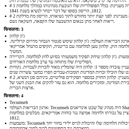
הלחימה על קרב טיפקאנו. הוא גם מאובטח המוניטין שלו כמנהיג חזק.
# 1 עובדה מעניינת: בגלל הפופולריות שלו הנובעת מנהיגותו במהלך מלחמת
1812, הריסון בסופו של דבר ייבחר לנשיא בשנת 1841.
# 2 עובדה מעניינת: לפני קצת יותר מחודש לתוך נשיאותו, הריסון מת מדלקת
ריאות לאחר מתן בנאום ההשבעה שלו הקפאה, השקאה גשם.
फिसलना: 3
ג'ון קלהון
רגון הבריאות העולמי: ג'ון קלהון שימש סנטור הנבחר מדרום קרוליינה.
לחמה הוק, קלהון טען למלחמה עם בריטניה, תקיפים מתנחל אמריקאי
המשיך.
עות: ג'ון קלהון שיחק תפקיד משמעותי בסיוע לחץ למלחמה. הקריירה
הפוליטית שלו מתוחה עד ערב מלחמת האזרחים.
מעניין עובדה מספר 1: קלהון היה שהמליץ ​​מאוד לזכויות לעבדות. נקודות
# 2 עובדה מעניין: קלהון החזיק במספר תפקידים פוליטיים, ביניהם סגן הנשיא,
ירת המדינה, ומזכירים מלחמה. הוא גם עזר להקים את הבנק השני של
ארצות הברית.
फिसलना: 4
Tecumseh
ארגון הבריאות העולמי: Tecumseh היה מנהיג של שבט אינדיאנים Shawnee.
ציין על גבורתו ולחימה אמיצה נגד כוחות אמריקאים. מבלטים במלחמת
1812.
משמעות: Tecumseh נודע יכולות הלחימה שלו והיכולת לגייס ילידי בחור יחד
במאבקם נגד התפשטות לבנה לתוך אדמותיהם.