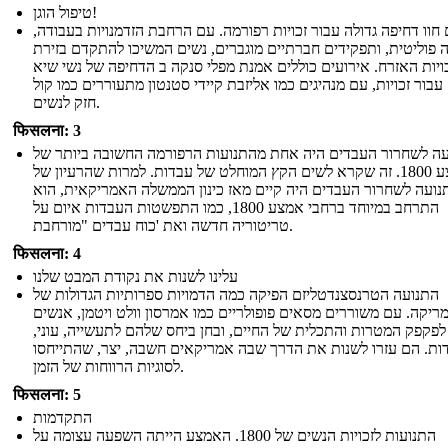
טיפול הוגן!
 חוו דחיפה גדולה עבור זכויות רפורמה. עם הרחבת הזדמנויות בעבודה,
פוליטית, ותפקידים חברתיים מוגברים, נשים המשיכו להתקדם בזירת
ויות האזרח. אירועים כוללים אמנת מפלי סנקה ב הדחיפה של נשי שיא
1848 עבור זכויות, עם מנהיגים כמו אליזבת קיידי סטנטון מתעוררים כמו קול
חזק לנשים.
फिसलना: 3
ה לשחרור העבדים היה אחת מהתנועות הרפורמה החשובה ביותר של
אמצע 1800. זה שקרא לשים הקץ המוחלט של עבדות. למרות שהרעיון של
נועה לשחרור העבדים היה קיים מאז כינון הממשלה האמריקאית, הוא
התרחב במיוחד ברחבי אמצע 1800, כמו התפשטות העבדות איום על
טריטוריה חדשה ואת 'כוח עבדים "מורחבת.
फिसलना: 4
עלינו לשנות את נקודת המבט שלנו
התנועה הטרנסצנדטליזם הפיקה כמה הדמויות ספרותיות הגדולות של
ריקה. עם משוררים מסאים פופולריים כמו אמרסון וולט ויטמן, אנשים
לפקפק המטרות והתכלית של החיים, ובחן ביחס שלהם לתעשייה, עוני,
ות. הם עזרו לשנות את הדרך שבה אמריקאים חשבה, יצר, שהתייחסו
לסוגיות הרווחות של הזמן.
फिसलना: 5
התקדמות
התנועות לזכויות הנשים של 1800. האמצע הייתה השפעה עצומה על