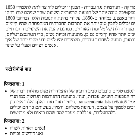
1850 אמריקה - רפורמיות נגד עבדות - תכנון זו יכולים להיוצר לתת לתלמידי
פקטיבה טובה יותר של תנועות הרפורמה השונות שהיו שניהם יצרו וחזקו
ברחבי 1800s מאוחר באמצע, במיוחד ב -1850. על ידי בחינת התנועות הללו,
ם יכולים להבין טוב יותר את התרבות החברתית המתפתחת שהיו קיימים
מפתן הדלת של מלחמת האזרחים, כמו גם להבין את השינויים החברתיים
ים יותר שהיו קיימים גם כן. מתנועות זכויות נשים, כדי הטרנסצנדטליזם,
כמובן, תנועה לשחרור עבדים, תלמידים יהיו לגייס ידע מקיף יותר של איך
אנשים רצויים ופעלו על שינוי.
स्टोरीबोर्ड पाठ
फिसलना: 1
סצנדטליזם סובבים סביב הרעיון של התמודדות מנוס מחלות רבות של
 הנובעות תיעוש, עבדות, ועוני. בהנהגת הרפורמות הגדולות כמו הנרי
דייוויד תורו ואת ראלף ואלדו אמרסון, transcendentalists האמין שאנשים
כים לסמוך על עצמם, רעיונות משלהם, ודמיון. בעשותם כך הם יכולים
"להתעלות", או ללכת מעבר למה שהם רואים ולא מרגישים.
फिसलना: 2
נשים ראויות לשוויו!
אנו דורשים זכויות!