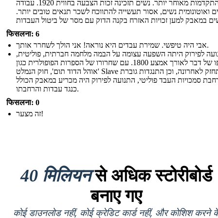
התקדמות מאוחר יותר. נשים תזכינה זכות הצבעה בחווית 1920. עבודה
 ואוטונומית נשים, אסור תעשייה להתווכח לשכר תנאים טובים יותר.
फिसलना: 6
אבי היה טיפשי. שמירת עבדים היא נוראה! אני הולך לשחרר אותך.
עה לפירוק היתה השפעה עצומה על הבמה מלחמה חברתית, פוליטית,
בסופו של דבר לאורך אמצע 1800. עם שחרורו של הספרות הפופולרית כגון
'אוהל הדוד תום', חוק הנמלט Slave התחזק לאחרונה, וכן התנגדות גוברת
חבת סמכויות העבד פוליטי, התנועה לפירוק היה מכריע במאבק הכולל
כנגד עבדות והרחבתו.
फिसलना: 0
זה מצער!
40 मिलियन
से अधिक स्टोरीबोर्ड
बनाए गए
कोई डाउनलोड नहीं, कोई क्रेडिट कार्ड नहीं, और कोशिश करने क