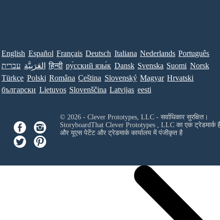
English
Español
Français
Deutsch
Italiana
Nederlands
Português
Norsk
Suomi
Svenska
Dansk
ру́сский язы́к
हिन्दी
العَرَبِيَّة
עברית
Türkçe
Polski
Româna
Ceština
Slovenský
Magyar
Hrvatski
български
Lietuvos
Slovenščina
Latvijas
eesti
© 2026 - Clever Prototypes, LLC - सर्वाधिकार सुरक्षित।
StoryboardThat
Clever Prototypes , LLC
का एक ट्रेडमार्क ह
और यूएस पेटेंट और ट्रेडमार्क कार्यालय में पंजीकृत है