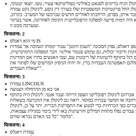
קולן הגיח בדיונים לסנאט באילינוי כפוליטיקאי צעיר, נועז. יוצאי קנטקי,
ולן החל פרקטיקות המשפטיות שלו כעורך דין נוסע. לינקולן נקט עמדה
בד איתן, בפרט, הרחבתו לאזורים חדשים שנרכשו של המערב. בקרוב,
 היה דמות סייעה למפלגה הרפובליקנית הקימה לאחרונה, אשר בעיקר
שנערכה מבט זו.
फिसलना: 2
מי הוא דאגלס IS
פן דאגלס, נפוץ המכונה "הענק הקטן" עבור קומתו הנמוכה אך עמדות
קות ודיבור יכולות, גם שימש סנטור אילינוי. חבר המפלגה הדמוקרטית,
 דגל בתוקף לרעיונות של ריבונות עם, שבו האנשים בחרו אם המדינות
הם תאפשרנה העבדות כדין. זה יהיה הניסיון המרשים שלו לפתור את
"שאלת העבדים".
फिसलना: 3
עמדת LINCOLN
אני בא מן ההתחלה הצנועה
ברהם לינקולן רפובליקני הצפון הייתה ועבד אנטי. לינקולן היה בתוקף
רחבה או המשך עבדות כמוסד. רואה גם לינקולן את ההכרעה בשאלות
דים כפי הכרחיות כדי למנוע את התפרקות הברית. יתר על כן, לינקולן
עבדים נפלו מתחת המילים והרעיונות באו לידי ביטוי במגילת עצמאות,
כלומר "כל בני האדם נבראו שווים".
फिसलना: 4
עמדת דאגלס