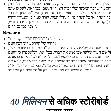
מהלך כמה דיונים שהיוו הסדרה לינקולן-דאגלס, לעתים קרובות לינקולן
חס מה שהפך המכונה שלו "בית חצויה" הנאום. בכל זאת, לינקולן טוען
וד יכול, ולא רץ, לשרוד כאומה עבד חצי חינם, חצי. "זה יהפוך את כל
בר האחד, או כל האחרים", לינקולן העיר, קורה לומר כי "סנגוריו ידחוף
ת] קדימה עד שהוא ייכנס כאחד חוקי בכל המדינות, ישן, כמו גם חדש,
צפון כמו גם דרום ".
फिसलना: 8
"דוקטרינת FREEPORT" של דאגלס
החוק של הקרקע הינו רצון העם!
סתר טענותיה של לינקולן מה יהיה המכונה "דוקטרינת פריפורט" שלו,
ל שם העיר אילינוי שבו נשא את דבריו. בכל זאת, דגלאס ציין כי "העם
 את האמצעים החוקיים כדי להציג [עבדות] או לא לכלול אותו כרצונם,
בה כי העבדות אינה יכולה להתקיים יום או שעה בכל מקום, אלא אם
יא נתמכת על ידי תקנות המשטרה המקומית". הוא גם הוסיף כי "אלה
תקנות המשטרה ניתן לקבוע רק על ידי המחוקק המקומי".
40 मिलियन
से अधिक स्टोरीबोर्ड