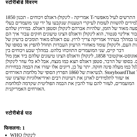
स्टोरीबोर्ड विवरण
1850 אמריקה - לינקולן-דאגלס ויכוחים - תכנון T-התרשים לעיל מאפשר
מידים להשוות לעומת לעיקרי הטענות שנקבעו על ידי שני מועמדים בעלי
ה מאוד של הזמן, שלהיות אברהם לינקולן וסטפן דאגלס. במירוץ שלהם
ור אילינוי סנטור, הוא לינקולן ודאגלס הציגו טיעונים חזקים עבור איך הם
ו במהלך בעתיד אמריקה צריך לרוץ. עם דאגלס מאוד תומכים ברעיון של
ות העם, ולינקולן עומד מאחורי הרעיון העבדות תחדל להפיץ או בסופו של
דבר קיים, שני המועמדים התווכחו בלהט. במהלך שבע ויכוחים בין
אוגוסט-אוקטובר 1858, לינקולן ודאגלס הציגו טיעונים שלהם ביד אמן מול
. בסופו של הדבר, סטפן דאגלס תצא כמו מנצח, אבל לא בלי עוזר לינקולן
ל כמו מעלה פינה חזקה. יתר על כן, דיונים אלו יעזרו את הבמה בבחירות
לנשיאות של 1860 הפרוץ הסופי של מלחמת האזרחים. StoryboardThat T-אילן
אז יעזור לתלמידים לארגן את רעיונות רבים ואידיאולוגיות שהציגו שני
המועמדים, לעזור להם עוד להבין את הבמה הפוליטית שקדמה למלחמת
האזרחים האמריקנית.
स्टोरीबोर्ड पाठ
फिसलना: 1
WHO לינקולן