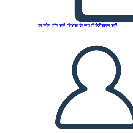
1850 אמריקה - לינקולן / דאגלס
הסנאט דיונים 1854
पर लॉग ऑन करें
शिक्षक के रूप में पंजीकरण करें
इस स्टोरीबोर्ड को कॉपी करें
स्टोरीबोर्ड बनाएं
स्लाइड शो चलाएं
मुझे पढ़कर सुनाओ