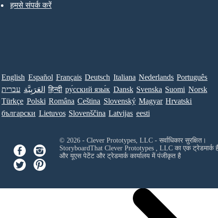
हमसे संपर्क करें
English
Español
Français
Deutsch
Italiana
Nederlands
Português
Norsk
Suomi
Svenska
Dansk
ру́сский язы́к
हिन्दी
العَرَبِيَّة
עברית
Türkçe
Polski
Româna
Ceština
Slovenský
Magyar
Hrvatski
български
Lietuvos
Slovenščina
Latvijas
eesti
© 2026 - Clever Prototypes, LLC - सर्वाधिकार सुरक्षित।
StoryboardThat
Clever Prototypes , LLC
का एक ट्रेडमार्क ह
और यूएस पेटेंट और ट्रेडमार्क कार्यालय में पंजीकृत है