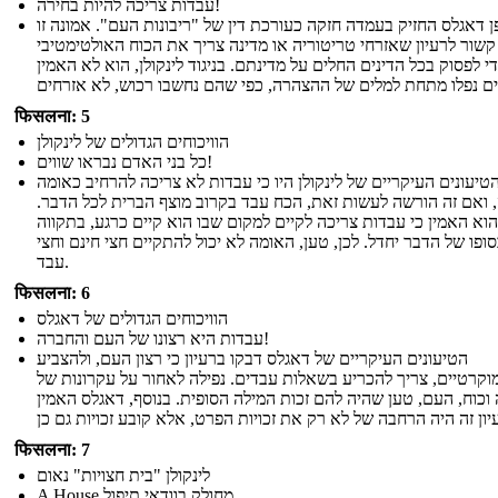
עבדות צריכה להיות בחירה!
 דאגלס החזיק בעמדה חזקה כעורכת דין של "ריבונות העם". אמונה זו
קשור לרעיון שאזרחי טריטוריה או מדינה צריך את הכוח האולטימטיבי
י לפסוק בכל הדינים החלים על מדינתם. בניגוד לינקולן, הוא לא האמין
फिसलना: 5
הוויכוחים הגדולים של לינקולן
כל בני האדם נבראו שווים!
טיעונים העיקריים של לינקולן היו כי עבדות לא צריכה להרחיב כאומה
ואם זה הורשה לעשות זאת, הכח עבד בקרוב מוצף הברית לכל הדבר.
הוא האמין כי עבדות צריכה לקיים למקום שבו הוא קיים כרגע, בתקווה
ופו של הדבר יחדל. לכן, טען, האומה לא יכול להתקיים חצי חינם וחצי
עבד.
फिसलना: 6
הוויכוחים הגדולים של דאגלס
עבדות היא רצונו של העם והחברה!
הטיעונים העיקריים של דאגלס דבקו ברעיון כי רצון העם, ולהצביע
וקרטיים, צריך להכריע בשאלות עבדים. נפילה לאחור על עקרונות של
וכוח, העם, טען שהיה להם זכות המילה הסופית. בנוסף, דאגלס האמין
फिसलना: 7
לינקולן "בית חצויות" נאום
A House מחולק בוודאי תיפול