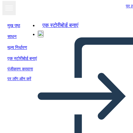
पर ल
एक स्टोरीबोर्ड बनाएं
मुख पृष्ठ
साधन
मूल्य निर्धारण
एक स्टोरीबोर्ड बनाएं
पंजीकरण करवाना
पर लॉग ऑन करें
5 Ws - המלחמה הקרה - מלחמת