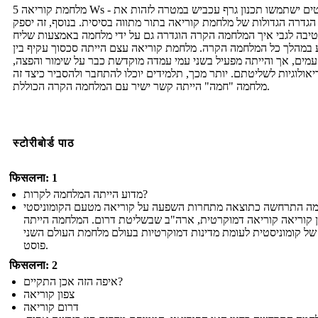
מלחמת קוריאה 5 Ws - סטודנטים ישתמשו תכנון גרף עכביש במטרה לזהות את
 הגדרה הגדולות של מלחמת קוריאה בתור מתווה בסיסית. בנוסף, זה יספק
יבה לגבי איך המלחמה הקרה הוגדרה גם על ידי מלחמה באמצעות שליח
במהלך כל המלחמה הקרה. מלחמת קוריאה עצם הייתה סכסוך עקיף בין
עמים, אך והייתה מפעיל בשני עמי עמדה מוקדשת כבר על שימור והפצה,
אולוגיות לשליטתם. יותר מכך, תלמידים יוכלו להתחבר ולהסביר כיצד זה
מלחמה "חמה" הייתה קשר ישיר עם המלחמה הקרה הכוללת.
स्टोरीबोर्ड पाठ
फिसलना: 1
מדוע הייתה המלחמה לקרות?
ה התרחשה כתוצאה מתחרות השפעה על קוריאה מטעם הקומוניסטי
ן קוריאה קוריאה דמוקרטית, ארה"ב שבשליטת דרום. המלחמה הייתה
של קומוניסטית לעומת מדינות דמוקרטיות בעולם מלחמת העולם השני
פוסט.
फिसलना: 2
איפה הזה אכן התקיים?
צפון קוריאה
דרום קוריאה