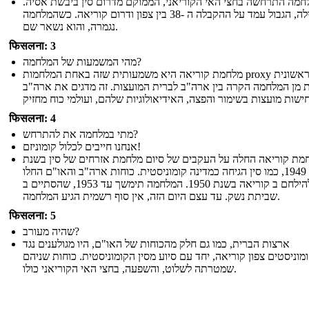
חמה התרחשה בחצי האי הקוריאני, הממוקם מדרום סין ביבשת אסיה.
בתחילה, הגבול עמד על ההקבלה ה -38 בין צפון ודרום קוריאה. כשהמלחמה
נגמרה, והוא נשאר שם.
फिसलना: 3
מהי המשמעות של המלחמה?
מלחמת קוריאה היא משמעותית שזה באחת המלחמות proxy הראשונית
 מן המלחמה הקרה בין ארה"ב לברית המועצות. זה מדגים את ארה"ב
फिसलना: 4
מתי במלחמה את להתרחש?
אנחנו חייבים לכלול קומוניזם!
מת קוריאה החלה על העקבים של סיום מלחמת אזרחים של סין בשנת
1949, כמו סין הגיחה כמדינה קומוניסטית. כוחות ארה"ב והאו"ם החלו
להילחם ב קוריאה בשנת 1950. המלחמה תימשך עד 1953, שהסתיים ב
שביתת נשק. עד עצם היום הזה, אין סוף רשמית הגיע המלחמה.
फिसलना: 5
שהיה מעורב?
ארצות הברית, כמו גם חלק מהכוחות של האו"ם, היו מגולענים נגד
מוניסטים צפון קוריאה, יחד עם סיוע מסין הקומוניסטית. כוחות שניהם
שמטרתה לשלוט, והשפעה, בחצי האי הקוריאני כולו.