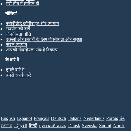
मेरी टीम में शामिल हों
नीतियां
स्टोरीबोर्ड कॉपीराइट और उपयोग
उपयोग की शर्तें
गोपनीयता नीति
स्कूलों और छात्रों के लिए गोपनीयता और सुरक्षा
सरल उपयोग
आपकी गोपनीयता संबंधी विकल्प
के बारे में
हमारे बारे में
हमसे संपर्क करें
English
Español
Français
Deutsch
Italiana
Nederlands
Português
Norsk
Suomi
Svenska
Dansk
ру́сский язы́к
हिन्दी
العَرَبِيَّة
עברית