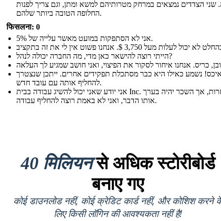
 שני הצדדים נמצאים במרחק מטרותיהם למשא ומתן, וגם צריך לפנות
החלופה הטובה ביותר שלהם.
फिसलना: 0
אני לא הסתפקות במועט מאשר עלייה של 5%.
הייתי רוצה להישאר כאן מדי, מה החברה יכולה לנהל?
יכס! נשמע כאילו היא כבר מסתכלת תפקידים אחרים. ייתכן שנצטרך
להחליף אותה עם עובד חדש.
אני יודע שאני יכול להשיג עבודה בבית Inc. התחרות, אך השכר יהיה בערך
אותו הדבר, ואני לא באמת רוצה להחליף עבודה.
40 मिलियन
से अधिक स्टोरीबोर्ड
बनाए गए
कोई डाउनलोड नहीं, कोई क्रेडिट कार्ड नहीं, और कोशिश करने क
लिए किसी लॉगिन की आवश्यकता नहीं है!