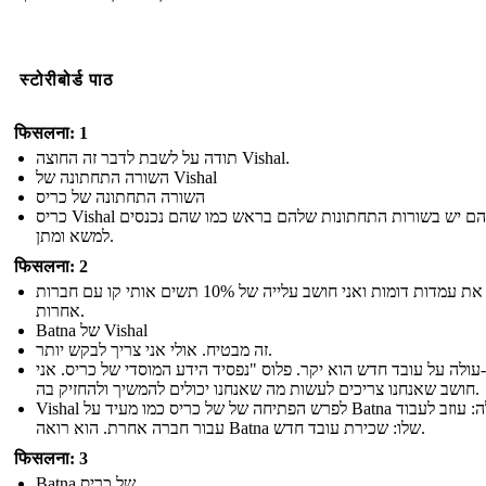
स्टोरीबोर्ड पाठ
फिसलना: 1
תודה על לשבת לדבר זה החוצה Vishal.
השורה התחתונה של Vishal
השורה התחתונה של כריס
כריס Vishal לשניהם יש בשורות התחתונות שלהם בראש כמו שהם נכנסים
למשא ומתן.
फिसलना: 2
בדקתי את עמדות דומות ואני חושב עלייה של 10% תשים אותי קו עם חברות
אחרות.
Batna של Vishal
זה מבטיח. אולי אני צריך לבקש יותר.
עולה על עובד חדש הוא יקר. פלוס "נפסיד הידע המוסדי של כריס. אני
חושב שאנחנו צריכים לעשות מה שאנחנו יכולים להמשיך ולהחזיק בה.
Vishal לפרש הפתיחה של של כריס כמו מעיד על Batna שלה: עוזב לעבוד
עבור חברה אחרת. הוא רואה Batna שלו: שכירת עובד חדש.
फिसलना: 3
Batna של כריס