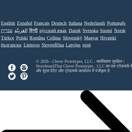
English
Español
Français
Deutsch
Italiana
Nederlands
Português
Norsk
Suomi
Svenska
Dansk
ру́сский язы́к
हिन्दी
العَرَبِيَّة
עברית
Türkçe
Polski
Româna
Ceština
Slovenský
Magyar
Hrvatski
български
Lietuvos
Slovenščina
Latvijas
eesti
© 2026 - Clever Prototypes, LLC - सर्वाधिकार सुरक्षित।
StoryboardThat
Clever Prototypes , LLC
का एक ट्रेडमार्क ह
और यूएस पेटेंट और ट्रेडमार्क कार्यालय में पंजीकृत है