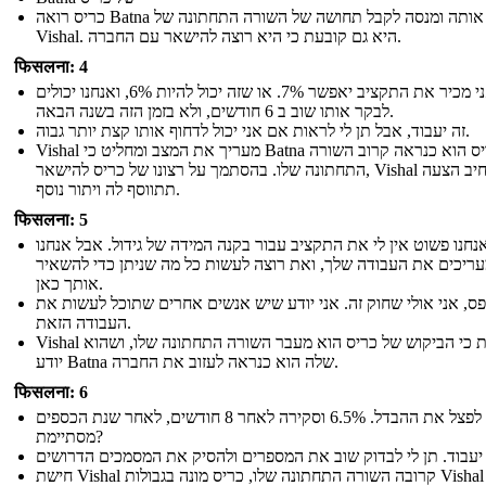
כריס רואה Batna אותה ומנסה לקבל תחושה של השורה התחתונה של
Vishal. היא גם קובעת כי היא רוצה להישאר עם החברה.
फिसलना: 4
אני מכיר את התקציב יאפשר 7%. או שזה יכול להיות 6%, ואנחנו יכולים
לבקר אותו שוב ב 6 חודשים, ולא בזמן הזה בשנה הבאה.
זה יעבוד, אבל תן לי לראות אם אני יכול לדחוף אותו קצת יותר גבוה.
Vishal מעריך את המצב ומחליט כי Batna של כריס הוא כנראה קרוב השורה
התחתונה שלו. בהסתמך על רצונו של כריס להישאר, Vishal מרחיב הצעה
תתווסף לה ויתור נוסף.
फिसलना: 5
נחנו פשוט אין לי את התקציב עבור בקנה המידה של גידול. אבל אנחנו
ריכים את העבודה שלך, ואת רוצה לעשות כל מה שניתן כדי להשאיר
אותך כאן.
ס, אני אולי שחוק זה. אני יודע שיש אנשים אחרים שתוכל לעשות את
העבודה הזאת.
Vishal מאותת כי הביקוש של כריס הוא מעבר השורה התחתונה שלו, ושהוא
יודע Batna שלה הוא כנראה לעזוב את החברה.
फिसलना: 6
בואו לפצל את ההבדל. 6.5% וסקירה לאחר 8 חודשים, לאחר שנת הכספים
מסתיימת?
חישת Vishal קרובה השורה התחתונה שלו, כריס מונה בגבולות Vishal