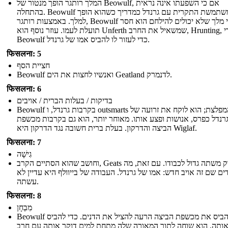
המלך רותגר הופך מנטור של Beowulf, אם כי השפעתו אינה נראית
בהתחלה. Beowulf משתמשת התקרית עם גרנדל כמדריך כשהוא הופך
למלך. באמצעות רותגר, Beowulf לומד כי מלך שלא יכולים להילחם הוא חסר
תועלת לעמו. עוזר נוסף הוא Unferth שמשאיל את החרב, Hrunting, כדי
Beowulf כדי לעזור לו להביס אמו של גרנדל.
फिसलना: 5
חציית הסף
Beowulf ואנשיו לחצות את הים Geatland לדנמרק.
फिसलना: 6
בדיקות / בעלות הברית / אויבים
Beowulf בקרבות גרנדל, ו outsmarts המפלצת; הוא לוקח את זרועה של
רנדל כפרס, אנושות ופצע אותו. מאוחר יותר, הוא גם בקרבות מכשפת
הביצה והדרקון. בעלת ברית חשובה נגד הדרקון היא Wiglaf.
फिसलना: 7
גִישָׁה
וחושב שהוא הסתיים הקרב, Geats לזרוק משתה גדול לכבודו. עם זאת, מה
ם שם זה אויב חדש: אמו של גרנדל. העבודה של בייוולף היא עדיין לא
עשתה.
फिसलना: 8
מִבְחָן
Beowulf חייב להביס את מכשפת הביצה הרעה להציל את הדנים. כדי להביס
ותה, הוא שוחה לתוך המאורה שלה מתחת למים דוקר אותה עם חרב