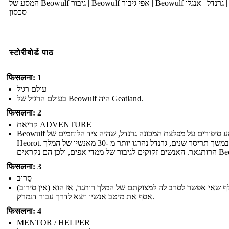
המסע של Beowulf גיבור | Beowulf אפי גיבור | Beowulf תקציר | גרנדל | אנגלו
סכסון
स्टोरीबोर्ड पाठ
फिसलना: 1
עולם רגיל
בעולם הרגיל של Beowulf היה Geatland.
फिसलना: 2
קריאת ADVENTURE
Beowulf שמע סיפורים על מפלצת המכונה גרנדל, שהיה ציד הלוחמים של
Heorot. במשך תריסר שנים, גרנדל נהרגו יותר מ -30 מאנשיו של המלך
ממדי אפים, ולכן הם נקראים
फिसलना: 3
סֵרוּב
(אין סירוב) בייוולף שאי אפשר לסרב לה למצוקתם של המלך רותגר, אז הוא
אסף את מיטב אנשיו ויצא לדרך עבור דנמרק.
फिसलना: 4
MENTOR / HELPER