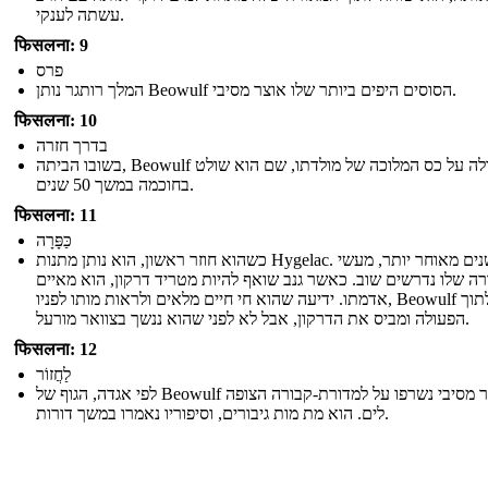
עשתה לענקי.
फिसलना: 9
פרס
המלך רותגר נותן Beowulf הסוסים היפים ביותר שלו אוצר מסיבי.
फिसलना: 10
בדרך חזרה
בשובו הביתה, Beowulf עולה על כס המלוכה של מולדתו, שם הוא שולט
בחוכמה במשך 50 שנים.
फिसलना: 11
כַּפָּרָה
כשהוא חוזר ראשון, הוא נותן מתנות Hygelac. שנים מאוחר יותר, מעשי
רה שלו נדרשים שוב. כאשר גנב שואף להיות מטריד דרקון, הוא מאיים
אדמתו. ידיעה שהוא חי חיים מלאים ולראות מותו לפניו, Beowulf מזנק לתוך
הפעולה ומביס את הדרקון, אבל לא לפני שהוא ננשך בצוואר מורעל.
फिसलना: 12
לַחֲזוֹר
לפי אגדה, הגוף של Beowulf ו אוצר מסיבי נשרפו על למדורת-קבורה הצופה
לים. הוא מת מות גיבורים, וסיפוריו נאמרו במשך דורות.