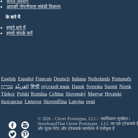
सरल उपयोग
आपकी गोपनीयता संबंधी विकल्प
के बारे में
हमारे बारे में
हमसे संपर्क करें
English
Español
Français
Deutsch
Italiana
Nederlands
Português
עברית
العَرَبِيَّة
हिन्दी
ру́сский язы́к
Dansk
Svenska
Suomi
Norsk
Türkçe
Polski
Româna
Ceština
Slovenský
Magyar
Hrvatski
български
Lietuvos
Slovenščina
Latvijas
eesti
© 2026 - Clever Prototypes, LLC - सर्वाधिकार सुरक्षित।
StoryboardThat
Clever Prototypes , LLC
का एक ट्रेडमार्क ह
और यूएस पेटेंट और ट्रेडमार्क कार्यालय में पंजीकृत है