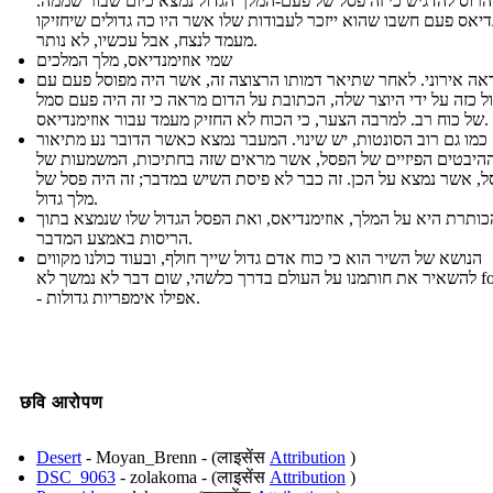
להרוס להדגיש כי זה פסל של פעם-המלך הגדול נמצא כיום שבור שממה
דיאס פעם חשבו שהוא ייזכר לעבודות שלו אשר היו כה גדולים שיחזיקו
מעמד לנצח, אבל עכשיו, לא נותר.
שמי אוזימנדיאס, מלך המלכים
ראה אירוני. לאחר שתיאר דמותו הרצוצה זה, אשר היה מפוסל פעם עם
ל כזה על ידי היוצר שלה, הכתובת על הדום מראה כי זה היה פעם סמל
של כוח רב. למרבה הצער, כי הכוח לא החזיק מעמד עבור אוזימנדיאס.
כמו גם רוב הסונטות, יש שינוי. המעבר נמצא כאשר הדובר נע מתיאור
היבטים הפיזיים של הפסל, אשר מראים שזה בחתיכות, המשמעות של
, אשר נמצא על הכן. זה כבר לא פיסת השיש במדבר; זה היה פסל של
מלך גדול.
כותרת היא על המלך, אוזימנדיאס, ואת הפסל הגדול שלו שנמצא בתוך
הריסות באמצע המדבר.
הנושא של השיר הוא כי כוח אדם גדול שייך חולף, ובעוד כולנו מקווים
להשאיר את חותמנו על העולם בדרך כלשהי, שום דבר לא נמשך לא forever-
- אפילו אימפריות גדולות.
छवि आरोपण
Desert
- Moyan_Brenn - (लाइसेंस
Attribution
)
DSC_9063
- zolakoma - (लाइसेंस
Attribution
)