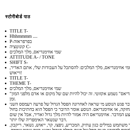
स्टोरीबोर्ड पाठ
TITLE T-
Hhhmmmm ....
P-בפרפראזה
קונוטציה C-
שמי אוזימנדיאס, מלך המלכים
ATTITUDE A- / TONE
SHIFT S-
מי אוזימנדיאס, מלך המלכים: להסתכל על העבודות שלי, אתם האדיר
וייאוש!
TITLE T-
THEME T-
שמי אוזימנדיאס, מלך המלכים
"אוזימנדיאס" נשמע אקזוטי. זה יכול להיות שם של מקום או אדם מלפני המון
זמן.
בר פגש הנוסע מי שראה לאחרונה הפסל הגדול של פרעה רעמסס השני
זקה, או אוזימנדיאס. הנוסע אומר הדובר כי הפסל הוא בחתיכות בחול
 המדבר. אוזימנדיאס היה אמור להיות מלך גדול ואדיר, אבל אין שום
דבר שנשאר האימפריה שלו יותר.
ר משתמש במילים כגון עתיק, המכריע, ניפצו, קר, ייאוש, נשאר, ריקבון