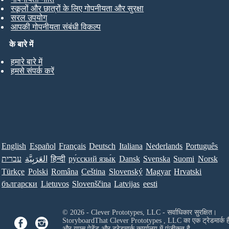
स्कूलों और छात्रों के लिए गोपनीयता और सुरक्षा
सरल उपयोग
आपकी गोपनीयता संबंधी विकल्प
के बारे में
हमारे बारे में
हमसे संपर्क करें
English
Español
Français
Deutsch
Italiana
Nederlands
Português
עברית
العَرَبِيَّة
हिन्दी
ру́сский язы́к
Dansk
Svenska
Suomi
Norsk
Türkçe
Polski
Româna
Ceština
Slovenský
Magyar
Hrvatski
български
Lietuvos
Slovenščina
Latvijas
eesti
© 2026 - Clever Prototypes, LLC - सर्वाधिकार सुरक्षित।
StoryboardThat
Clever Prototypes , LLC
का एक ट्रेडमार्क ह
और यूएस पेटेंट और ट्रेडमार्क कार्यालय में पंजीकृत है