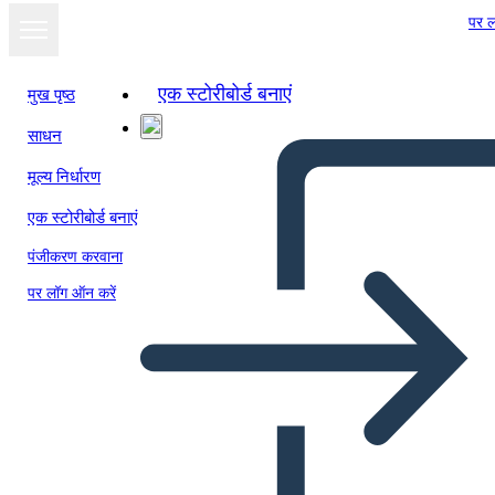
पर ल
एक स्टोरीबोर्ड बनाएं
मुख पृष्ठ
साधन
मूल्य निर्धारण
एक स्टोरीबोर्ड बनाएं
पंजीकरण करवाना
पर लॉग ऑन करें
TPCASTT ב "אוזימנדיאס"