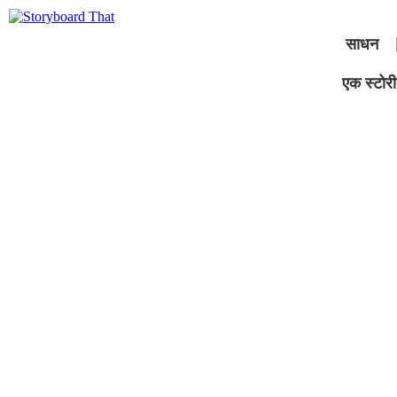
साधन
एक स्टोरीब