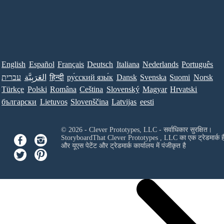
English
Español
Français
Deutsch
Italiana
Nederlands
Português
עברית
العَرَبِيَّة
हिन्दी
ру́сский язы́к
Dansk
Svenska
Suomi
Norsk
Türkçe
Polski
Româna
Ceština
Slovenský
Magyar
Hrvatski
български
Lietuvos
Slovenščina
Latvijas
eesti
© 2026 - Clever Prototypes, LLC - सर्वाधिकार सुरक्षित।
StoryboardThat
Clever Prototypes , LLC
का एक ट्रेडमार्क ह
और यूएस पेटेंट और ट्रेडमार्क कार्यालय में पंजीकृत है