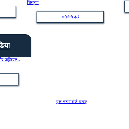
गतिविधि देखें
िया
एक स्टोरीबोर्ड बनाएं