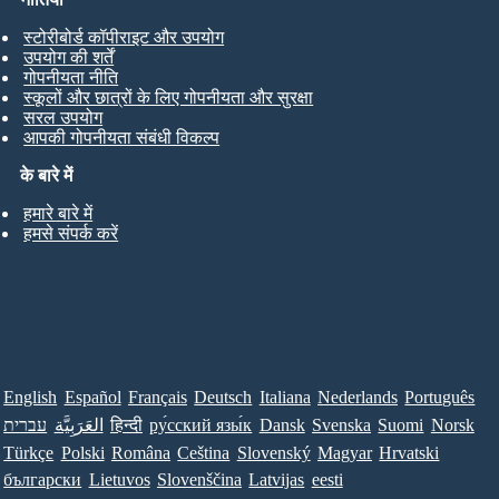
स्टोरीबोर्ड कॉपीराइट और उपयोग
उपयोग की शर्तें
गोपनीयता नीति
स्कूलों और छात्रों के लिए गोपनीयता और सुरक्षा
सरल उपयोग
आपकी गोपनीयता संबंधी विकल्प
के बारे में
हमारे बारे में
हमसे संपर्क करें
English
Español
Français
Deutsch
Italiana
Nederlands
Português
עברית
العَرَبِيَّة
हिन्दी
ру́сский язы́к
Dansk
Svenska
Suomi
Norsk
Türkçe
Polski
Româna
Ceština
Slovenský
Magyar
Hrvatski
български
Lietuvos
Slovenščina
Latvijas
eesti