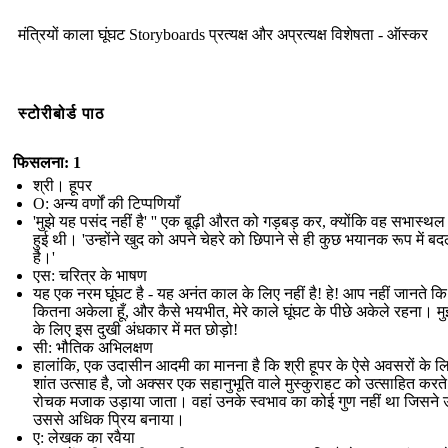
मंत्रियों काला घूंघट Storyboards प्रत्यक्ष और अप्रत्यक्ष विशेषता - ऑस्कर
स्टोरीबोर्ड पाठ
फिसलना: 1
श्री। हूपर
O: अन्य वर्णों की टिप्पणियाँ
'मुझे यह पसंद नहीं है' '' एक बूढ़ी औरत को गड़बड़ कर, क्योंकि वह सभास्थल म
हुई थी। 'उन्होंने खुद को अपने चेहरे को छिपाने से ही कुछ भयानक रूप में ब
है।'
एस: चरित्र के भाषण
यह एक नरम घूंघट है - यह अनंत काल के लिए नहीं है! हे! आप नहीं जानते कि म
कितना अकेला हूँ, और कैसे भयभीत, मेरे काले घूंघट के पीछे अकेले रहना। मु
के लिए इस दुखी अंधकार में मत छोड़ो!
सी: भौतिक अभिलक्षण
हालांकि, एक उदासीन आदमी का मानना ​​है कि श्री हूपर के ऐसे अवसरों के 
शांत उत्साह है, जो अक्सर एक सहानुभूति वाले मुस्कुराहट को उत्साहित करते ह
रोचक मजाक उड़ाया जाता। वहां उनके स्वभाव का कोई गुण नहीं था जिसने 
उससे अधिक प्रिय बनाया।
ए: लेखक का रवैया