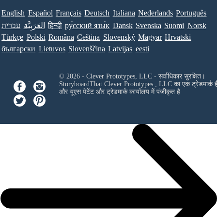
English
Español
Français
Deutsch
Italiana
Nederlands
Português
עברית
العَرَبِيَّة
हिन्दी
ру́сский язы́к
Dansk
Svenska
Suomi
Norsk
Türkçe
Polski
Româna
Ceština
Slovenský
Magyar
Hrvatski
български
Lietuvos
Slovenščina
Latvijas
eesti
© 2026 - Clever Prototypes, LLC - सर्वाधिकार सुरक्षित।
StoryboardThat
Clever Prototypes , LLC
का एक ट्रेडमार्क ह
और यूएस पेटेंट और ट्रेडमार्क कार्यालय में पंजीकृत है