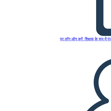
ऑस्कर और मंत्री का काला घूंघट के
साथ श्री हूपर
पर लॉग ऑन करें
शिक्षक के रूप में प
इस स्टोरीबोर्ड को कॉपी करें
स्टोरीबोर्ड बनाएं
स्लाइड शो चलाएं
मुझे पढ़कर सुनाओ