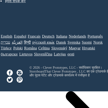
हमसे संपर्क करें
English
Español
Français
Deutsch
Italiana
Nederlands
Português
עברית
العَرَبِيَّة
हिन्दी
ру́сский язы́к
Dansk
Svenska
Suomi
Norsk
Türkçe
Polski
Româna
Ceština
Slovenský
Magyar
Hrvatski
български
Lietuvos
Slovenščina
Latvijas
eesti
© 2026 - Clever Prototypes, LLC - सर्वाधिकार सुरक्षित।
StoryboardThat
Clever Prototypes , LLC
का एक ट्रेडमार्क ह
और यूएस पेटेंट और ट्रेडमार्क कार्यालय में पंजीकृत है