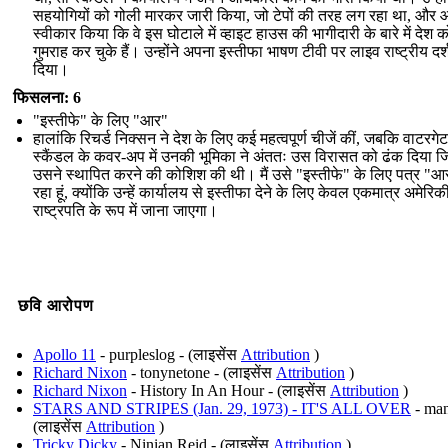
सहयोगियों को गोली मारकर जारी किया, जो टेपों की तरह लग रहा था, और आ
स्वीकार किया कि वे इस घोटाले में व्हाइट हाउस की भागीदारी के बारे में देश क
गुमराह कर चुके हैं। उन्होंने अपना इस्तीफा भाषण टीवी पर लाइव राष्ट्रीय दर्
दिया।
फिसलना: 6
"इस्तीफे" के लिए "आर"
हालांकि रिचर्ड निक्सन ने देश के लिए कई महत्वपूर्ण चीजें कीं, जबकि वाटरगेट
स्कैंडल के कवर-अप में उनकी भूमिका ने अंततः उस विरासत को ढंक दिया ज
उसने स्थापित करने की कोशिश की थी। मैं उसे "इस्तीफे" के लिए पत्र "आर
रहा हूं, क्योंकि उन्हें कार्यालय से इस्तीफा देने के लिए केवल एकमात्र अमेरिक
राष्ट्रपति के रूप में जाना जाएगा।
छवि आरोपण
Apollo 11
- purpleslog - (लाइसेंस
Attribution
)
Richard Nixon
- tonynetone - (लाइसेंस
Attribution
)
Richard Nixon
- History In An Hour - (लाइसेंस
Attribution
)
STARS AND STRIPES (Jan. 29, 1973) - IT'S ALL OVER
- man
(लाइसेंस
Attribution
)
Tricky Dicky
- Ninian Reid - (लाइसेंस
Attribution
)