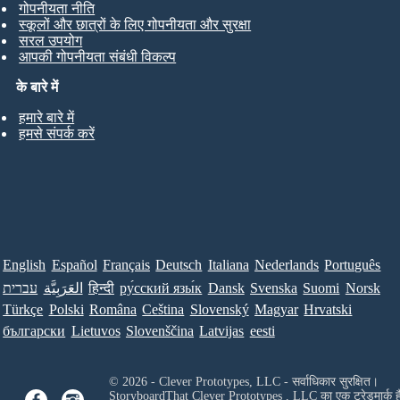
गोपनीयता नीति
स्कूलों और छात्रों के लिए गोपनीयता और सुरक्षा
सरल उपयोग
आपकी गोपनीयता संबंधी विकल्प
के बारे में
हमारे बारे में
हमसे संपर्क करें
English
Español
Français
Deutsch
Italiana
Nederlands
Português
עברית
العَرَبِيَّة
हिन्दी
ру́сский язы́к
Dansk
Svenska
Suomi
Norsk
Türkçe
Polski
Româna
Ceština
Slovenský
Magyar
Hrvatski
български
Lietuvos
Slovenščina
Latvijas
eesti
© 2026 - Clever Prototypes, LLC - सर्वाधिकार सुरक्षित।
StoryboardThat
Clever Prototypes , LLC
का एक ट्रेडमार्क ह