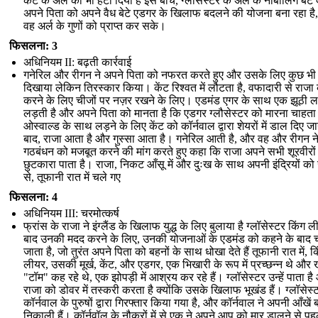
केंट के अर्ल को भी हटा दिया है इस बीच, ग्लौसेस्टर के अर्ल के नाबालिग बेटे
अपने पिता को अपने वैध बेटे एडगर के खिलाफ बदलने की योजना बना रहा है
वह अर्ल के गुणों को प्राप्त कर सके।
फिसलना: 3
अधिनियम II: बढ़ती कार्रवाई
गनेरिल और रीगन ने अपने पिता को नफरत करते हुए और उसके लिए कुछ भी 
दिखाया लेकिन तिरस्कार किया। केंट रिश्वत में लौटता है, वफादारी से राजा 
करने के लिए चीजों पर नज़र रखने के लिए। एडमंड एगर के साथ एक झूठी ल
लड़ती है और अपने पिता को मानता है कि एडगर ग्लौसेस्टर को मारना चाहता 
ओस्वाल्ड के साथ लड़ने के लिए केंट को कॉर्नवाल द्वारा शेयरों में डाल दिए जा
बाद, राजा आता है और गुस्सा आता है। गनेरिल आती है, और वह और रीगन न
गठबंधन को मजबूत करने की मांग करते हुए कहा कि राजा अपने सभी शूरवीरों 
छुटकारा पाता है। राजा, निकट आँसू में और दुःख के साथ अपनी इंद्रियों को
से, तूफानी रात में चले गए
फिसलना: 4
अधिनियम III: चरमोत्कर्ष
फ्रांस के राजा ने इंग्लैंड के खिलाफ युद्ध के लिए बुलाया है ग्लॉसेस्टर किंग 
बाद उनकी मदद करने के लिए, उनकी योजनाओं के एडमंड को कहने के बाद 
जाता है, जो तुरंत अपने पिता को बहनों के साथ धोखा देते हैं तूफानी रात में, क
लीयर, उसकी मूर्ख, केंट, और एडगर, एक भिखारी के रूप में प्रच्छन्न थे और 
"टॉम" कह रहे थे, एक झोपड़ी में आश्रय कर रहे हैं। ग्लॉसेस्टर उन्हें पाता ह
राजा को डोवर में तस्करी करता है क्योंकि उसके खिलाफ भूखंड हैं। ग्लॉसेस्
कॉर्नवाल के पुरुषों द्वारा गिरफ्तार किया गया है, और कॉर्नवाल ने अपनी आँखें 
निकाली हैं। कॉर्नवॉल के नौकरों में से एक ने अपने आप को मार डालने से पह