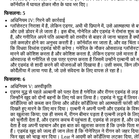
कॉर्नवॉल में घायल होकर मौत के घाव भर दिए।
फिसलना: 5
अधिनियम IV: गिरने की कार्रवाई
ग्लॉसेस्टर निराशा में है, लेकिन एडगर, अभी भी छिपाने में, उसे आत्महत्या से ब
और उसे डोवर में ले जाता है। इस बीच, गोनेरिल और एडमंड ने रोमांस शुरू 
है, और गनीरिल अपने पति अल्बानी को तस्वीर से बाहर ले जाना चाहता है क्य
उसे कमज़ोर होने का अनुभव करती है। कॉर्नवॉल मर जाता है, और वह चिंता 
कि विधवा विध्वंस एडमंड चोरी करेगा। गनेरिल के नौकर ओसवाल्ड ग्लॉसेस्
मारने की कोशिश करता है और कोशिश करता है, लेकिन एडगर उसे मारता है
ओस्वाल्ड से गनीरिल से एक पत्र प्राप्त करता है जिसमें उन्होंने एल्बानी को म
और एडमंड से शादी करने की योजनाओं को दिखाया है। उसी समय, किंग ली
कोर्देलीया में लाया गया है, जो उसे संवेदना के लिए वापस ले रहा है।
फिसलना: 6
अधिनियम V: अस्वीकृति
एडगर युद्ध से पहले अल्बानी को पत्र देता है गनेरिल और रीगन एडमंड से लड़ रह
जिन्होंने खुद को दोनों बहनों के लिए गर्व कर लिया है। एडमंड ने युद्ध में लिय
कॉर्डेलिया को कब्जा कर लिया और ऑर्डर कॉर्डेलिया को आत्मघाती फांसी क
दिखते हुए मारने के लिए मार दिया। एल्बनी ने अपनी पत्नी और एडमंड के विश
का खुलासा किया; एक ही समय में, रीगन बीमार पड़ता है एल्बनी लड़ने के लि
को चुनौती देता है, और एडगर कवच में पहुंचता है, एडमंड से लड़ता है, और उस
देता है वह अपनी पहचान और इस बात का खुलासा करता है कि उनके पिता मर
हैं। एडमंड खुद को जल्द ही जान लेता है कि गोनेरिएल ने रीगन को जहर दिय
फिर खुद को चाकू मार दिया। Lear ने आदमी को कॉर्डेलिया लटका दिया, ल