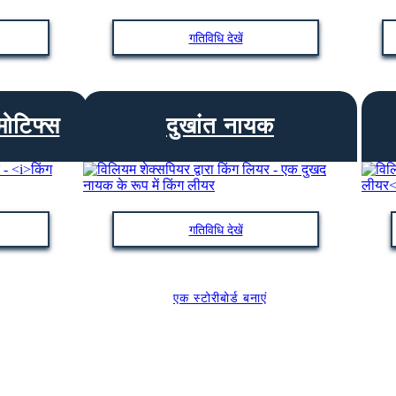
गतिविधि देखें
मोटिफ्स
दुखांत नायक
गतिविधि देखें
एक स्टोरीबोर्ड बनाएं