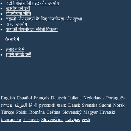
स्टोरीबोर्ड कॉपीराइट और उपयोग
उपयोग की शर्तें
गोपनीयता नीति
स्कूलों और छात्रों के लिए गोपनीयता और सुरक्षा
सरल उपयोग
आपकी गोपनीयता संबंधी विकल्प
के बारे में
हमारे बारे में
हमसे संपर्क करें
English
Español
Français
Deutsch
Italiana
Nederlands
Português
עברית
العَرَبِيَّة
हिन्दी
ру́сский язы́к
Dansk
Svenska
Suomi
Norsk
Türkçe
Polski
Româna
Ceština
Slovenský
Magyar
Hrvatski
български
Lietuvos
Slovenščina
Latvijas
eesti