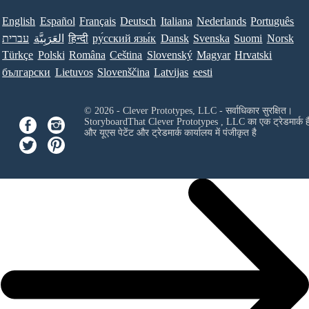
English
Español
Français
Deutsch
Italiana
Nederlands
Português
עברית
العَرَبِيَّة
हिन्दी
ру́сский язы́к
Dansk
Svenska
Suomi
Norsk
Türkçe
Polski
Româna
Ceština
Slovenský
Magyar
Hrvatski
български
Lietuvos
Slovenščina
Latvijas
eesti
© 2026 - Clever Prototypes, LLC - सर्वाधिकार सुरक्षित।
StoryboardThat
Clever Prototypes , LLC
का एक ट्रेडमार्क ह
और यूएस पेटेंट और ट्रेडमार्क कार्यालय में पंजीकृत है