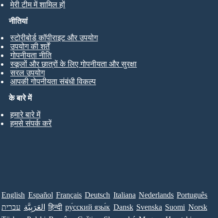
मेरी टीम में शामिल हों
नीतियां
स्टोरीबोर्ड कॉपीराइट और उपयोग
उपयोग की शर्तें
गोपनीयता नीति
स्कूलों और छात्रों के लिए गोपनीयता और सुरक्षा
सरल उपयोग
आपकी गोपनीयता संबंधी विकल्प
के बारे में
हमारे बारे में
हमसे संपर्क करें
English
Español
Français
Deutsch
Italiana
Nederlands
Português
עברית
العَرَبِيَّة
हिन्दी
ру́сский язы́к
Dansk
Svenska
Suomi
Norsk