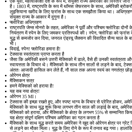
एक युवा, महत्वाकांक्षी देश के रूप में, संयुक्त राज्य अमेरिका का विस्तार जार
है। 1803 में, राष्ट्रपति के रूप में थॉमस जेफरसन के साथ, अमेरिकी ब्रोकरों
लुइसियाना खरीद के लिए फ्रांस के साथ एक समझौता किया था। अधिग्रह
संयुक्त राज्य के आकार में दुगुना है।
फ्लोरिडा अधिग्रहण
राष्ट्रपति जेम्स मोनरो के तहत, अमेरिका ने पूर्वी और पश्चिम फ्लोरिडा दोनों क
नियंत्रण में स्पेन के लिए जमकर प्रतिस्पर्धा की। स्पेन, फ्लोरिडा को फ्रांस
युद्ध से कमजोर कर दिया, जनरल एंड्रयू जैक्सन की विवादित सैन्य चाल के ब
भी।
विदाई, स्पेन! फ्लोरिडा हमारा है!
टेक्सास स्वतंत्रता प्राप्त करता है
जैसा कि अमेरिकी बसने उत्तरी मेक्सिको में डाले, वैसे ही उनकी स्वतंत्रता औ
स्वायत्तता के विचार थे। मैक्सिको के साथ तीन सालों से लड़ने के बाद, टेक्
अंततः आजादी हासिल कर लेते हैं, नौ साल तक अपना स्वयं का गणतंत्र छोड़त
ओरेगन क्षेत्र
मैक्सिकन सत्र
हमने मेक्सिको को हराया है!
यह सब नया क्षेत्र!
ओरेगन 35 MI।
टेक्सास की इच्छा रखते हुए, और स्पष्ट भाग्य के विचार से प्रेरित होकर, अमेर
मेक्सिको के साथ युद्ध शुरू किया लगभग तीन साल की लड़ाई के बाद, अमेरिक
मेक्सिको को हराया, और मैक्सिको के क्षेत्र के लगभग 55% से सम्मानित कि
यह क्षेत्र संपूर्ण दक्षिण पश्चिम अमेरिका का गठन करता है
मैक्सिको के साथ युद्ध करते समय अमेरिका ने खुद को ओरेगन क्षेत्र पर ग्रेट ब
से लड़ने का मौका मिला। युद्ध के लिए रोने के रूप में तनाव बढ़ गया। हालांकि, 