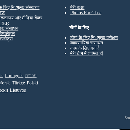
 के लिए निःशुल्क संस्करण
मेरी कक्षा
केज
Photos For Class
स्तकालय और मीडिया केंद्र
ण सत्र
टीमों के लिए
्षक संसाधन
टेम्पलेट्स
टीमों के लिए नि: शुल्क परीक्षण
ेम्पलेट्स
व्यावसायिक संसाधन
काम के लिए बनाएँ
मेरी टीम में शामिल हों
ds
Português
עברית
Norsk
Türkçe
Polski
рски
Lietuvos
St