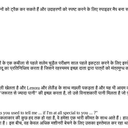
पानी अलग अलग तरीकों से चित्रित किया है: क्रीक जहां पोली खेलता है और
Lenora और लेलैंड के साथ मछली पकड़ता है और यह भी आदम की कहानी में।
एडम अपने सूखे परिवार के खेत में हर दिन पानी ढोने के लिए संघर्ष करता है। जब वह
ंकनों को ट्रैक कर सकते हैं और उदाहरणों को स्पष्ट करने के लिए स्पाइडर मैप बना स
जीवन देने वाले पानी के बजाय "जरूरत से ज्यादा पानी" की इच्छा करता है, तो उसे
विनाशकारी पानी मिलता है जो पूरे खेत को भर देता है और उसे झील में बदल देता है!
ाता
ीक और रूपांकन
लों के एक कबीला से पहले सलेम चुड़ैल परीक्षण साल पहले इकट्ठा करने के लिए इस्
 का प्रतिनिधित्व करता है जिसने रहस्यमय इच्छा दाता द्वारा पात्रों को मंत्रमुग्ध 
ोली खेलता है और Lenora और लेलैंड के साथ मछली पकड़ता है और यह भी आदम की क
जरूरत से ज्यादा पानी" की इच्छा करता है, तो उसे विनाशकारी पानी मिलता है जो पू
ou used to tell me ... if I'm at all special to you ... ?"
ोर-कलाकार की कुछ हद तक हो रहा है, वे हमेशा एक भारी कीमत के साथ आते हैं। हाला
भाता है। इस बीच, वह केवल अधिक मशीनरी बेचने के लिए उसका इस्तेमाल कर रहा 