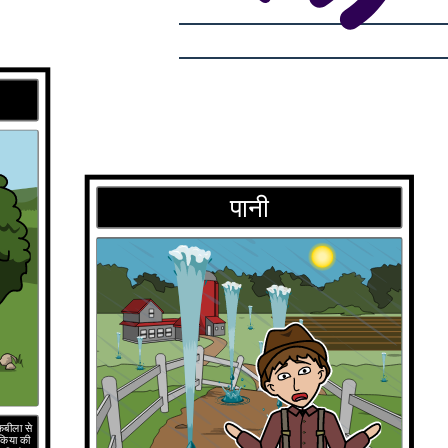
पानी
कबीला से
 किया की