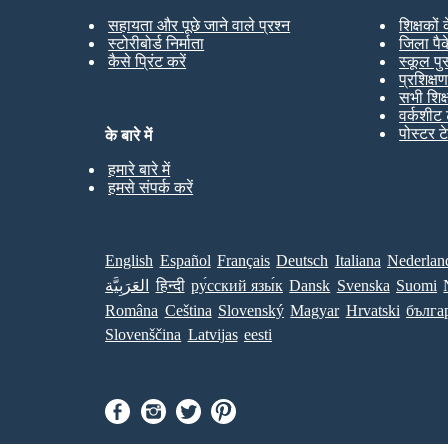
सहायता और पूछे जाने वाले प्रश्न
शिक्षकों
स्टोरीबोर्ड निर्माता
जिला पै
कैसे प्रिंट करें
स्कूल पु
प्रशिक्ष
सभी शिक
वर्कशीट 
पोस्टर ट
के बारे में
हमारे बारे में
हमसे संपर्क करें
English
Español
Français
Deutsch
Italiana
Nederlan
العَرَبِيَّة
हिन्दी
ру́сский язы́к
Dansk
Svenska
Suomi
Româna
Ceština
Slovenský
Magyar
Hrvatski
бълга
Slovenščina
Latvijas
eesti