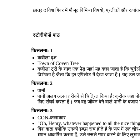
विश दाता क्योंकि उनकी इच्छा सच होते हैं के रूप में एक चोर-कलाकार की कुछ
हद तक हो रहा है, वे हमेशा एक भारी कीमत के साथ आते हैं। हालांकि, कहानी में
मुख्य चोर कलाकार हेनरी पाइपर है जो रोवेना पर ध्यान आकर्षित करता है, उसे
छात्र द विश गिवर में मौजूद विभिन्न विषयों, प्रतीकों और रूपा
उससे प्यार करने के लिए लुभाता है। इस बीच, वह केवल अधिक मशीनरी बेचने
के लिए उसका इस्तेमाल कर रहा था।
काश द
स्टोरीबोर्ड पाठ
विषय-वस्तु, प्रत
reate your own at Storyboard That
फिसलना: 1
कबीला वृक्ष
T own of Coven Tree
कबीला ट्री के शहर एक पेड़ जहां यह कहा जाता है कि चुड़ै
विशेषता है जैसा कि हर एपिसोड में देखा जाता है। यह उस जादू
फिसलना: 2
पानी
पानी अलग अलग तरीकों से चित्रित किया है: क्रीक जहां प
लिए संघर्ष करता है। जब वह जीवन देने वाले पानी के बजाय "
फिसलना: 3
CON-कलाकार
"Oh, Henry, whatever happened to all the nice things y
विश दाता क्योंकि उनकी इच्छा सच होते हैं के रूप में एक च
ध्यान आकर्षित करता है, उसे उससे प्यार करने के लिए लु