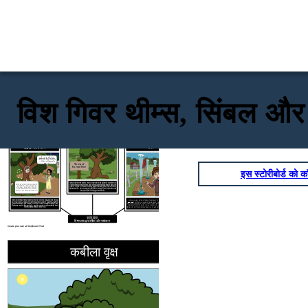
विश गिवर थीम्स, सिंबल और
कबीला वृक्ष
CON-कलाकार
पानी
"Oh, Henry, whatever
happened to all the nice
things you used to tell me
... if I'm at all special to
you ... ?"
T
own of
Coven Tree
इस स्टोरीबोर्ड को कॉ
कबीला ट्री के शहर एक पेड़ जहां यह कहा जाता है कि चुड़ैलों के एक कबीला से
विशेष? यह एक हंसी है, मैंने कहा होता कि
पहले सलेम चुड़ैल परीक्षण साल पहले इकट्ठा करने के लिए इस्तेमाल किया की
तुम क्लियोपेट्रा होती अगर मुझे यही
वजह से नाम पर है। किताब में पेड़ एक आवर्ती विशेषता है जैसा कि हर एपिसोड
करना होता। कुछ भी ताकि आप अपने
में देखा जाता है। यह उस जादू का प्रतिनिधित्व करता है जिसने रहस्यमय इच्छा
पापा को बताएं कि मैं कितना अच्छा था
और मैं उन्हें और मशीनरी बेच सकता था!"
दाता द्वारा पात्रों को मंत्रमुग्ध कर दिया है।
विश दाता क्योंकि उनकी इच्छा सच होते हैं के रूप में एक चोर-कलाकार की कुछ
पानी अलग अलग तरीकों से चित्रित किया है: क्रीक जहां पोली खेलता है और
हद तक हो रहा है, वे हमेशा एक भारी कीमत के साथ आते हैं। हालांकि, कहानी में
Lenora और लेलैंड के साथ मछली पकड़ता है और यह भी आदम की कहानी में।
मुख्य चोर कलाकार हेनरी पाइपर है जो रोवेना पर ध्यान आकर्षित करता है, उसे
एडम अपने सूखे परिवार के खेत में हर दिन पानी ढोने के लिए संघर्ष करता है। जब वह
जीवन देने वाले पानी के बजाय "जरूरत से ज्यादा पानी" की इच्छा करता है, तो उसे
उससे प्यार करने के लिए लुभाता है। इस बीच, वह केवल अधिक मशीनरी बेचने
विनाशकारी पानी मिलता है जो पूरे खेत को भर देता है और उसे झील में बदल देता है!
के लिए उसका इस्तेमाल कर रहा था।
काश दाता
विषय-वस्तु, प्रतीक और रूपांकन
Create your own at Storyboard That
कबीला वृक्ष