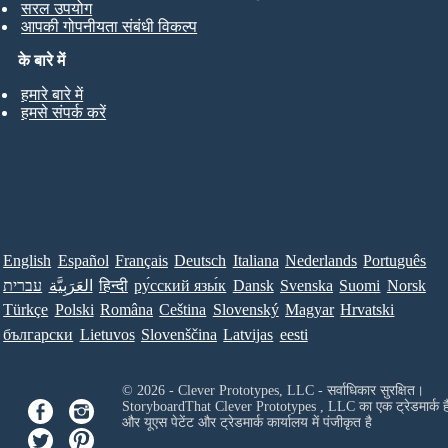
सरल उपयोग
आपकी गोपनीयता संबंधी विकल्प
के बारे में
हमारे बारे में
हमसे संपर्क करें
English
Español
Français
Deutsch
Italiana
Nederlands
Português
עברית
العَرَبِيَّة
हिन्दी
ру́сский язы́к
Dansk
Svenska
Suomi
Norsk
Türkçe
Polski
Româna
Ceština
Slovenský
Magyar
Hrvatski
български
Lietuvos
Slovenščina
Latvijas
eesti
© 2026 - Clever Prototypes, LLC - सर्वाधिकार सुरक्षित।
StoryboardThat
Clever Prototypes , LLC
का एक ट्रेडमार्क ह
और यूएस पेटेंट और ट्रेडमार्क कार्यालय में पंजीकृत है