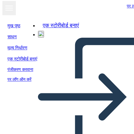
पर ल
एक स्टोरीबोर्ड बनाएं
मुख पृष्ठ
साधन
स्लाइड शो के रूप में
मूल्य निर्धारण
देखें
एक स्टोरीबोर्ड बनाएं
पंजीकरण करवाना
पर लॉग ऑन करें
देखने का बिंदु - स्पाइडर चार्ट