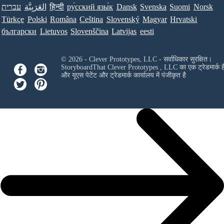
עברית
العَرَبِيَّة
हिन्दी
ру́сский язы́к
Dansk
Svenska
Suomi
Norsk
Türkçe
Polski
Româna
Ceština
Slovenský
Magyar
Hrvatski
български
Lietuvos
Slovenščina
Latvijas
eesti
© 2026 - Clever Prototypes, LLC - सर्वाधिकार सुरक्षित।
StoryboardThat
Clever Prototypes , LLC
का एक ट्रेडमार्क ह
और यूएस पेटेंट और ट्रेडमार्क कार्यालय में पंजीकृत है