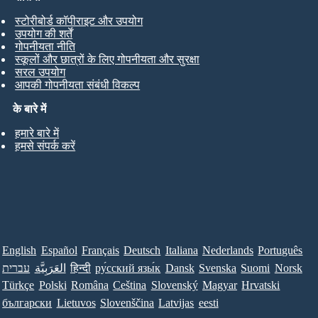
स्टोरीबोर्ड कॉपीराइट और उपयोग
उपयोग की शर्तें
गोपनीयता नीति
स्कूलों और छात्रों के लिए गोपनीयता और सुरक्षा
सरल उपयोग
आपकी गोपनीयता संबंधी विकल्प
के बारे में
हमारे बारे में
हमसे संपर्क करें
English
Español
Français
Deutsch
Italiana
Nederlands
Português
עברית
العَرَبِيَّة
हिन्दी
ру́сский язы́к
Dansk
Svenska
Suomi
Norsk
Türkçe
Polski
Româna
Ceština
Slovenský
Magyar
Hrvatski
български
Lietuvos
Slovenščina
Latvijas
eesti