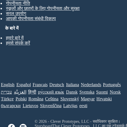
गोपनीयता नीति
स्कूलों और छात्रों के लिए गोपनीयता और सुरक्षा
सरल उपयोग
आपकी गोपनीयता संबंधी विकल्प
के बारे में
हमारे बारे में
हमसे संपर्क करें
English
Español
Français
Deutsch
Italiana
Nederlands
Português
עברית
العَرَبِيَّة
हिन्दी
ру́сский язы́к
Dansk
Svenska
Suomi
Norsk
Türkçe
Polski
Româna
Ceština
Slovenský
Magyar
Hrvatski
български
Lietuvos
Slovenščina
Latvijas
eesti
© 2026 - Clever Prototypes, LLC - सर्वाधिकार सुरक्षित।
StoryboardThat
Clever Prototypes , LLC
का एक ट्रेडमार्क ह