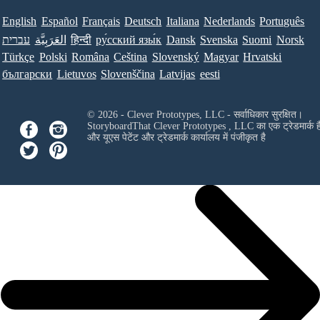
English
Español
Français
Deutsch
Italiana
Nederlands
Português
עברית
العَرَبِيَّة
हिन्दी
ру́сский язы́к
Dansk
Svenska
Suomi
Norsk
Türkçe
Polski
Româna
Ceština
Slovenský
Magyar
Hrvatski
български
Lietuvos
Slovenščina
Latvijas
eesti
© 2026 - Clever Prototypes, LLC - सर्वाधिकार सुरक्षित।
StoryboardThat
Clever Prototypes , LLC
का एक ट्रेडमार्क ह
और यूएस पेटेंट और ट्रेडमार्क कार्यालय में पंजीकृत है