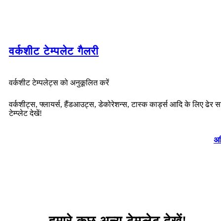
वर्कशीट टेम्पलेट गैलरी
वर्कशीट टेम्पलेट्स को अनुकूलित करें
वर्कशीट्स, फ्लायर्स, हैंडआउट्स, डेकोरेशन्स, टास्क कार्ड्स आदि के लिए ढेर सा
टेम्प्लेट देखें!
अध
हमारे कुछ अन्य टेम्प्लेट देखें!