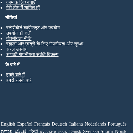
काम के लिए बनाएँ
मेरी टीम में शामिल हों
नीतियां
स्टोरीबोर्ड कॉपीराइट और उपयोग
उपयोग की शर्तें
गोपनीयता नीति
स्कूलों और छात्रों के लिए गोपनीयता और सुरक्षा
सरल उपयोग
आपकी गोपनीयता संबंधी विकल्प
के बारे में
हमारे बारे में
हमसे संपर्क करें
English
Español
Français
Deutsch
Italiana
Nederlands
Português
עברית
العَرَبِيَّة
हिन्दी
ру́сский язы́к
Dansk
Svenska
Suomi
Norsk