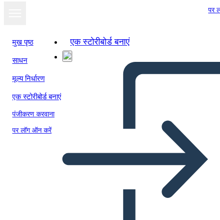
पर ल
एक स्टोरीबोर्ड बनाएं
मुख पृष्ठ
साधन
स्लाइड शो के रूप में
मूल्य निर्धारण
देखें
एक स्टोरीबोर्ड बनाएं
पंजीकरण करवाना
पर लॉग ऑन करें
शब्दावली - एकाधिक शब्द चार्ट