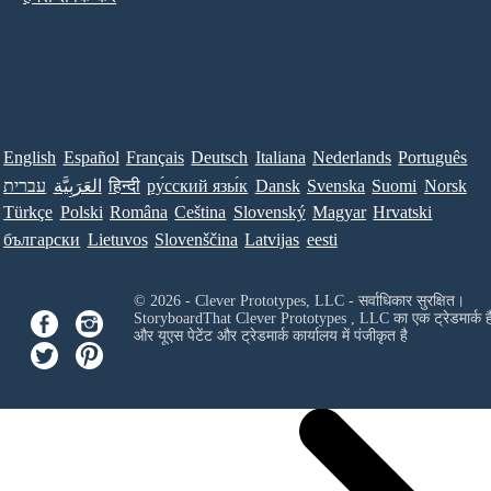
English
Español
Français
Deutsch
Italiana
Nederlands
Português
עברית
العَرَبِيَّة
हिन्दी
ру́сский язы́к
Dansk
Svenska
Suomi
Norsk
Türkçe
Polski
Româna
Ceština
Slovenský
Magyar
Hrvatski
български
Lietuvos
Slovenščina
Latvijas
eesti
© 2026 - Clever Prototypes, LLC - सर्वाधिकार सुरक्षित।
StoryboardThat
Clever Prototypes , LLC
का एक ट्रेडमार्क ह
और यूएस पेटेंट और ट्रेडमार्क कार्यालय में पंजीकृत है