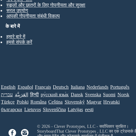
स्कूलों और छात्रों के लिए गोपनीयता और सुरक्षा
सरल उपयोग
आपकी गोपनीयता संबंधी विकल्प
के बारे में
हमारे बारे में
हमसे संपर्क करें
English
Español
Français
Deutsch
Italiana
Nederlands
Português
עברית
العَرَبِيَّة
हिन्दी
ру́сский язы́к
Dansk
Svenska
Suomi
Norsk
Türkçe
Polski
Româna
Ceština
Slovenský
Magyar
Hrvatski
български
Lietuvos
Slovenščina
Latvijas
eesti
© 2026 - Clever Prototypes, LLC - सर्वाधिकार सुरक्षित।
StoryboardThat
Clever Prototypes , LLC
का एक ट्रेडमार्क ह