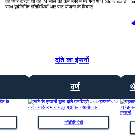
वह प्यार करता था वह 24 साल की कम उम्र में मर गया था। Storyboard Tha
साथ पूर्वनिर्मित गतिविधियाँ और पाठ योजना के विचार!
अध
दांते का इंफर्नो
वर्ण
थ
गतिविधि देखें