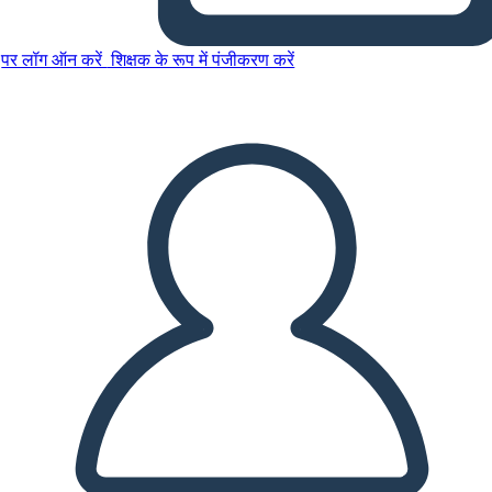
पर लॉग ऑन करें
शिक्षक के रूप में पंजीकरण करें