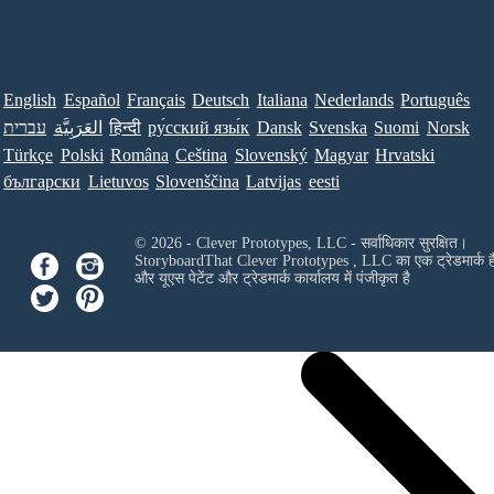
English
Español
Français
Deutsch
Italiana
Nederlands
Português
עברית
العَرَبِيَّة
हिन्दी
ру́сский язы́к
Dansk
Svenska
Suomi
Norsk
Türkçe
Polski
Româna
Ceština
Slovenský
Magyar
Hrvatski
български
Lietuvos
Slovenščina
Latvijas
eesti
© 2026 - Clever Prototypes, LLC - सर्वाधिकार सुरक्षित।
StoryboardThat
Clever Prototypes , LLC
का एक ट्रेडमार्क ह
और यूएस पेटेंट और ट्रेडमार्क कार्यालय में पंजीकृत है