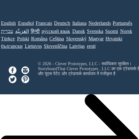
English
Español
Français
Deutsch
Italiana
Nederlands
Português
עברית
العَرَبِيَّة
हिन्दी
ру́сский язы́к
Dansk
Svenska
Suomi
Norsk
Türkçe
Polski
Româna
Ceština
Slovenský
Magyar
Hrvatski
български
Lietuvos
Slovenščina
Latvijas
eesti
© 2026 - Clever Prototypes, LLC - सर्वाधिकार सुरक्षित।
StoryboardThat
Clever Prototypes , LLC
का एक ट्रेडमार्क ह
और यूएस पेटेंट और ट्रेडमार्क कार्यालय में पंजीकृत है