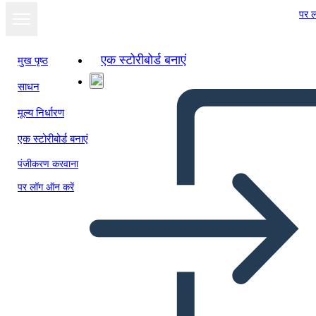
पर ल
एक स्टोरीबोर्ड बनाएं
मुख पृष्ठ
साधन
स्लाइड शो के रूप में
मूल्य निर्धारण
देखें
एक स्टोरीबोर्ड बनाएं
पंजीकरण करवाना
पर लॉग ऑन करें
डिस्कशन कार्ड लैंडस्केप BW 1