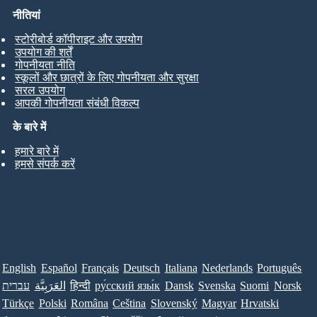
नीतियां
स्टोरीबोर्ड कॉपीराइट और उपयोग
उपयोग की शर्तें
गोपनीयता नीति
स्कूलों और छात्रों के लिए गोपनीयता और सुरक्षा
सरल उपयोग
आपकी गोपनीयता संबंधी विकल्प
के बारे में
हमारे बारे में
हमसे संपर्क करें
English
Español
Français
Deutsch
Italiana
Nederlands
Português
עברית
العَرَبِيَّة
हिन्दी
ру́сский язы́к
Dansk
Svenska
Suomi
Norsk
Türkçe
Polski
Româna
Ceština
Slovenský
Magyar
Hrvatski