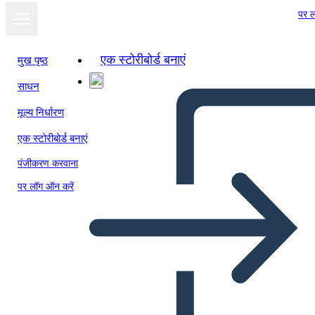
पर ल
एक स्टोरीबोर्ड बनाएं
मुख पृष्ठ
साधन
स्लाइड शो के रूप में
मूल्य निर्धारण
देखें
एक स्टोरीबोर्ड बनाएं
पंजीकरण करवाना
पर लॉग ऑन करें
डिस्कशन कार्ड लैंडस्केप BW 1