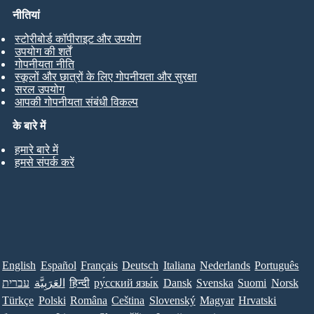
नीतियां
स्टोरीबोर्ड कॉपीराइट और उपयोग
उपयोग की शर्तें
गोपनीयता नीति
स्कूलों और छात्रों के लिए गोपनीयता और सुरक्षा
सरल उपयोग
आपकी गोपनीयता संबंधी विकल्प
के बारे में
हमारे बारे में
हमसे संपर्क करें
English
Español
Français
Deutsch
Italiana
Nederlands
Português
עברית
العَرَبِيَّة
हिन्दी
ру́сский язы́к
Dansk
Svenska
Suomi
Norsk
Türkçe
Polski
Româna
Ceština
Slovenský
Magyar
Hrvatski