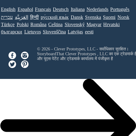
English
Español
Français
Deutsch
Italiana
Nederlands
Português
עברית
العَرَبِيَّة
हिन्दी
ру́сский язы́к
Dansk
Svenska
Suomi
Norsk
Türkçe
Polski
Româna
Ceština
Slovenský
Magyar
Hrvatski
български
Lietuvos
Slovenščina
Latvijas
eesti
© 2026 - Clever Prototypes, LLC - सर्वाधिकार सुरक्षित।
StoryboardThat
Clever Prototypes , LLC
का एक ट्रेडमार्क ह
और यूएस पेटेंट और ट्रेडमार्क कार्यालय में पंजीकृत है