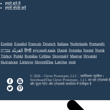
हमारे बारे में
हमसे संपर्क करें
English
Español
Français
Deutsch
Italiana
Nederlands
Português
עברית
العَرَبِيَّة
हिन्दी
ру́сский язы́к
Dansk
Svenska
Suomi
Norsk
Türkçe
Polski
Româna
Ceština
Slovenský
Magyar
Hrvatski
български
Lietuvos
Slovenščina
Latvijas
eesti
© 2026 - Clever Prototypes, LLC - सर्वाधिकार सुरक्षित।
StoryboardThat
Clever Prototypes , LLC
का एक ट्रेडमार्क ह
और यूएस पेटेंट और ट्रेडमार्क कार्यालय में पंजीकृत है