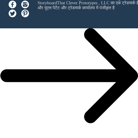
StoryboardThat
Clever Prototypes , LLC
का एक ट्रेडमार्क ह
और यूएस पेटेंट और ट्रेडमार्क कार्यालय में पंजीकृत है