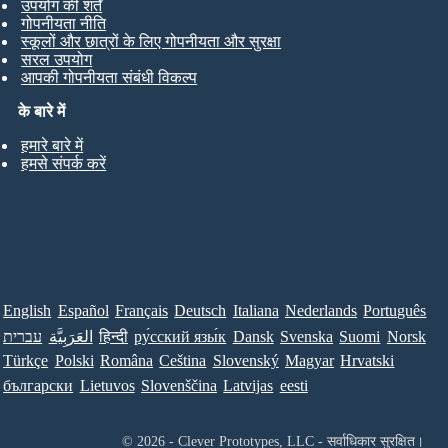
उपयोग की शर्तें
गोपनीयता नीति
स्कूलों और छात्रों के लिए गोपनीयता और सुरक्षा
सरल उपयोग
आपकी गोपनीयता संबंधी विकल्प
के बारे में
हमारे बारे में
हमसे संपर्क करें
English
Español
Français
Deutsch
Italiana
Nederlands
Português
עברית
العَرَبِيَّة
हिन्दी
ру́сский язы́к
Dansk
Svenska
Suomi
Norsk
Türkçe
Polski
Româna
Ceština
Slovenský
Magyar
Hrvatski
български
Lietuvos
Slovenščina
Latvijas
eesti
© 2026 - Clever Prototypes, LLC - सर्वाधिकार सुरक्षित।