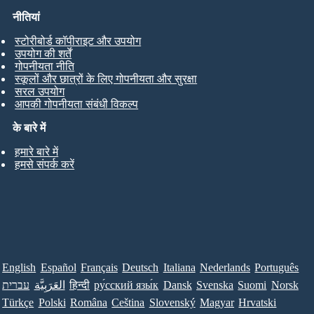
नीतियां
स्टोरीबोर्ड कॉपीराइट और उपयोग
उपयोग की शर्तें
गोपनीयता नीति
स्कूलों और छात्रों के लिए गोपनीयता और सुरक्षा
सरल उपयोग
आपकी गोपनीयता संबंधी विकल्प
के बारे में
हमारे बारे में
हमसे संपर्क करें
English
Español
Français
Deutsch
Italiana
Nederlands
Português
עברית
العَرَبِيَّة
हिन्दी
ру́сский язы́к
Dansk
Svenska
Suomi
Norsk
Türkçe
Polski
Româna
Ceština
Slovenský
Magyar
Hrvatski