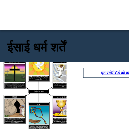
ईसाई धर्म शर्तें
Pentecost
सूली पर चढ़ाये जाने
घोषणा
इस स्टोरीबोर्ड को कॉ
Pentecost
50 वीं का अर्थ है और ईस्टर के बाद 50 वें दिन पर गिर जाता है।
ऐसा कहा जाता है कि इस दिन,
पवित्र आत्मा प्रेरितों और यीशु मसीह के अन्य
अनुयायियों पर उतरा, जब वे यरूशलेम में यहूदी फसल उत्सव मना रहे थे।
ईसाइयों के लिए, यह दिन भगवान के वादे की पूर्ति और
ईसाई चर्च की शुरुआत
का प्रतिनिधित्व करता है।
यीशु को सूली पर चढ़ाने से मारा गया था, जो रोमनों द्वारा इस्तेमाल की जाने वाली यातना
घोषणा के निशान दिन महादूत गेब्रियल मरियम का दौरा किया और
और निष्पादन का एक रूप था। बाइबिल में सभी चार सुसमाचारों के अनुसार, यीशु को
यरूशलेम में गोलगोथा नामक एक पहाड़ी पर लाया गया था, जिसका अर्थ है "खोपड़ी का
उससे कहा कि वह यीशु मसीह, परमेश्वर के पुत्र की मां हैं। इसे
स्थान", और दो चोरों के साथ क्रूस पर चढ़ाया गया। उनका निष्पादन "राजा का राजा"
"दावत का दिन" माना जाता है और हर साल 25 मार्च को मनाया
होने का दावा करने के आरोप के लिए था। यहूदी"। वह 6 घंटे तक पीड़ित होने के बाद मर
जाता है।
गया। ऐसा कहा जाता है कि यीशु ने प्रार्थना की, "पिता, उन्हें क्षमा करें, क्योंकि वे नहीं
जानते कि वे क्या कर रहे हैं।"
ईसाई धर्म
में नियम
जी उठने
परम प्रसाद / पवित्र भोज
माला
जी उठने का अर्थ है जीवन के लिए वापस आ रहा या मृत से बढ़ती।
क्रूस पर मर
परम प्रसाद "धन्यवाद ज्ञापन" के लिए यूनानी शब्द से आता है और यह लास्ट
रहा करने के बाद, यीशु एक कब्र में दफनाया गया था। लिखा है कि तीसरे दिन
सपर की घटनाओं का प्रतिनिधित्व करता है,
वह आखिरी भोजन यीशु ने अपने
वह मृतकों में से जी उठा। यीशु की घनिष्ठ मित्र और शिष्य, मरियम मगदलीनी
सूली पर चढ़ाये जाने से पहले अपने शिष्यों के साथ किया था कि
टी।
अंतिम भोज
और उसकी माता मरियम ने पाया कि उसकी कब्र खाली थी और भारी पत्थर एक
में, यीशु ने रोटी और शराब को एक विशेष अर्थ दिया, जिसे यूचरिस्ट में याद किया
जाता है। यह चर्च सेवाओं के दौरान दिया जाता है और इसे होली कम्युनियन भी
तरफ लुढ़का हुआ था। बाद में वह अपने शिष्यों के सामने प्रकट हुआ ताकि वे
कहा जाता है।
उसके पुनरुत्थान को देख सकें।
पवित्र माला प्रार्थना का एक सेट करने के लिए और समुद्री मील या मोती ईसाई,
आम तौर पर कैथोलिक, अंग्रेजवाद, और लूथरन द्वारा प्रयोग किया जाता
प्रार्थना की गणना करती की विशेष स्ट्रिंग को दर्शाता है।
यीशु के जीवन की
घटनाओं और उनकी शिक्षाओं
पर ध्यान केंद्रित करने के लिए माला धारण करने