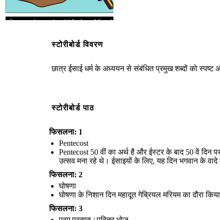
जानते कि वे क्या कर रहे हैं।"
पवित्र माला प्रार्थना का एक सेट करने के लिए और समुद्री मील या मोती ईसाई,
आम तौर पर कैथोलिक, अंग्रेजवाद, और लूथरन द्वारा प्रयोग किया जाता
ईसाई धर्म
प्रार्थना की गणना करती की विशेष स्ट्रिंग को दर्शाता है।
यीशु के जीवन की
घटनाओं और उनकी शिक्षाओं
पर ध्यान केंद्रित करने के लिए माला धारण करने
और प्रार्थना करने के लिए है।
स्टोरीबोर्ड विवरण
जी उठने
छात्र ईसाई धर्म के अध्ययन से संबंधित प्रमुख शब्दों को स्पष्
माल
स्टोरीबोर्ड पाठ
फिसलना: 1
Pentecost
Pentecost 50 वीं का अर्थ है और ईस्टर के बाद 50 वें दिन 
उत्सव मना रहे थे। ईसाइयों के लिए, यह दिन भगवान के वादे 
फिसलना: 2
घोषणा
Pente
घोषणा के निशान दिन महादूत गेब्रियल मरियम का दौरा किया
जी उठने का अर्थ है जीवन के लिए वापस आ रहा या मृत से बढ़ती।
क्रूस पर मर
रहा करने के बाद, यीशु एक कब्र में दफनाया गया था। लिखा है कि तीसरे दिन
वह मृतकों में से जी उठा। यीशु की घनिष्ठ मित्र और शिष्य, मरियम मगदलीनी
फिसलना: 3
और उसकी माता मरियम ने पाया कि उसकी कब्र खाली थी और भारी पत्थर एक
तरफ लुढ़का हुआ था। बाद में वह अपने शिष्यों के सामने प्रकट हुआ ताकि वे
परम प्रसाद / पवित्र भोज
उसके पुनरुत्थान को देख सकें।