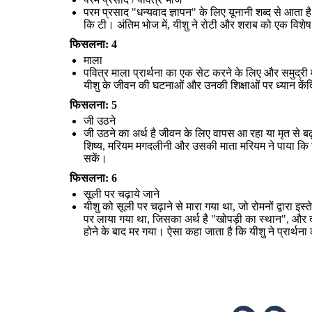
परम प्रसाद "धन्यवाद ज्ञापन" के लिए यूनानी शब्द से आता 
सूली पर चढ़ाये जाने
कि टी। अंतिम भोज में, यीशु ने रोटी और शराब को एक विशेष 
पवित्र माला प्रार्थना का एक सेट करने के
आम तौर पर कैथोलिक, अंग्रेजवाद, और 
प्रार्थना की गणना करती की विशेष स्ट्रिं
फिसलना: 4
घटनाओं और उनकी शिक्षाओं
पर ध्यान के
और प्रार्थना करने
माला
पवित्र माला प्रार्थना का एक सेट करने के लिए और समुद्री 
reate your own at Storyboard That
यीशु के जीवन की घटनाओं और उनकी शिक्षाओं पर ध्यान केंद
फिसलना: 5
जी उठने
जी उठने का अर्थ है जीवन के लिए वापस आ रहा या मृत से बढ
शिष्य, मरियम मगदलीनी और उसकी माता मरियम ने पाया कि उ
Pentecost
50 वीं का अर्थ है और ईस्टर
सकें।
ऐसा कहा जाता है कि इस दिन,
पवित्र आत्
अनुयायियों पर उतरा, जब वे यरूशलेम म
ईसाइयों के लिए, यह दिन भगवान के वादे क
फिसलना: 6
का प्रतिनिधित्
सूली पर चढ़ाये जाने
यीशु को सूली पर चढ़ाने से मारा गया था, जो रोमनों द्वारा
यीशु को सूली पर चढ़ाने से मारा गया था, जो रोमनों द्वारा इस्तेमाल की जाने वाली यातना
पर लाया गया था, जिसका अर्थ है "खोपड़ी का स्थान", और द
और निष्पादन का एक रूप था। बाइबिल में सभी चार सुसमाचारों के अनुसार, यीशु को
यरूशलेम में गोलगोथा नामक एक पहाड़ी पर लाया गया था, जिसका अर्थ है "खोपड़ी का
स्थान", और दो चोरों के साथ क्रूस पर चढ़ाया गया। उनका निष्पादन "राजा का राजा"
होने के बाद मर गया। ऐसा कहा जाता है कि यीशु ने प्रार्थना की, 
होने का दावा करने के आरोप के लिए था। यहूदी"। वह 6 घंटे तक पीड़ित होने के बाद मर
गया। ऐसा कहा जाता है कि यीशु ने प्रार्थना की, "पिता, उन्हें क्षमा करें, क्योंकि वे नहीं
जानते कि वे क्या कर रहे हैं।"
ईसाई धर्म