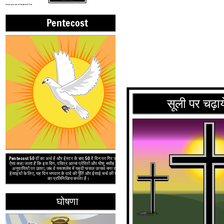
और प्रार्थना करने के लिए है।
Create your own at Storyboard That
Pentecost
घोष
सूली पर चढ़ाय
घोषणा
Pentecost
50 वीं का अर्थ है और ईस्टर के बाद 50 वें दिन पर गिर जाता है।
ऐसा कहा जाता है कि इस दिन,
पवित्र आत्मा प्रेरितों और यीशु मसीह के अन्य
अनुयायियों पर उतरा, जब वे यरूशलेम में यहूदी फसल उत्सव मना रहे थे।
ईसाइयों के लिए, यह दिन भगवान के वादे की पूर्ति और
ईसाई चर्च की शुरुआत
का प्रतिनिधित्व करता है।
घोषणा
घोषणा के निशान दिन महादूत गेब्
उससे कहा कि वह यीशु मसीह, परमेश्
"दावत का दिन" माना जाता है और
जाता ह