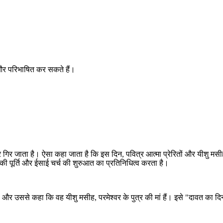
जाता है।
में नियम
परम प्रसाद / पवित्र भोज
ट और परिभाषित कर सकते हैं।
ा
पर गिर जाता है। ऐसा कहा जाता है कि इस दिन, पवित्र आत्मा प्रेरितों और यीशु मस
की पूर्ति और ईसाई चर्च की शुरुआत का प्रतिनिधित्व करता है।
cost
 और उससे कहा कि वह यीशु मसीह, परमेश्वर के पुत्र की मां हैं। इसे "दावत का द
परम प्रसाद "धन्यवाद ज्ञापन" के लिए यूनानी शब्द से आता है और यह लास्ट
सपर की घटनाओं का प्रतिनिधित्व करता है,
वह आखिरी भोजन यीशु ने अपने
सूली पर चढ़ाये जाने से पहले अपने शिष्यों के साथ किया था कि
टी।
अंतिम भोज
में, यीशु ने रोटी और शराब को एक विशेष अर्थ दिया, जिसे यूचरिस्ट में याद किया
जाता है। यह चर्च सेवाओं के दौरान दिया जाता है और इसे होली कम्युनियन भी
कहा जाता है।