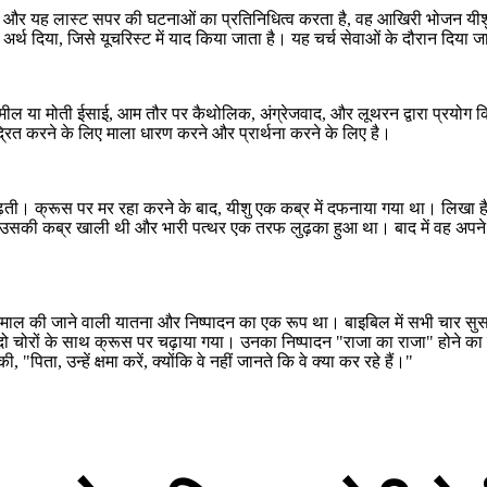
है और यह लास्ट सपर की घटनाओं का प्रतिनिधित्व करता है, वह आखिरी भोजन यीशु न
घोषणा
अर्थ दिया, जिसे यूचरिस्ट में याद किया जाता है। यह चर्च सेवाओं के दौरान दिया 
 लिए और समुद्री मील या मोती ईसाई,
लूथरन द्वारा प्रयोग किया जाता
ग को दर्शाता है।
यीशु के जीवन की
ंद्रित करने के लिए माला धारण करने
 के लिए है।
मील या मोती ईसाई, आम तौर पर कैथोलिक, अंग्रेजवाद, और लूथरन द्वारा प्रयोग किय
्रित करने के लिए माला धारण करने और प्रार्थना करने के लिए है।
़ती। क्रूस पर मर रहा करने के बाद, यीशु एक कब्र में दफनाया गया था। लिखा है 
सकी कब्र खाली थी और भारी पत्थर एक तरफ लुढ़का हुआ था। बाद में वह अपने शिष
 के बाद 50 वें दिन पर गिर जाता है।
मा प्रेरितों और यीशु मसीह के अन्य
ें यहूदी फसल उत्सव मना रहे थे।
ी पूर्ति और
ईसाई चर्च की शुरुआत
व करता है।
 इस्तेमाल की जाने वाली यातना और निष्पादन का एक रूप था। बाइबिल में सभी चार स
घोषणा के निशान दिन महादूत गेब्रियल मरियम का दौरा किया और
ो चोरों के साथ क्रूस पर चढ़ाया गया। उनका निष्पादन "राजा का राजा" होने का
उससे कहा कि वह यीशु मसीह, परमेश्वर के पुत्र की मां हैं। इसे
"पिता, उन्हें क्षमा करें, क्योंकि वे नहीं जानते कि वे क्या कर रहे हैं।"
"दावत का दिन" माना जाता है और हर साल 25 मार्च को मनाया
जाता है।
में नियम