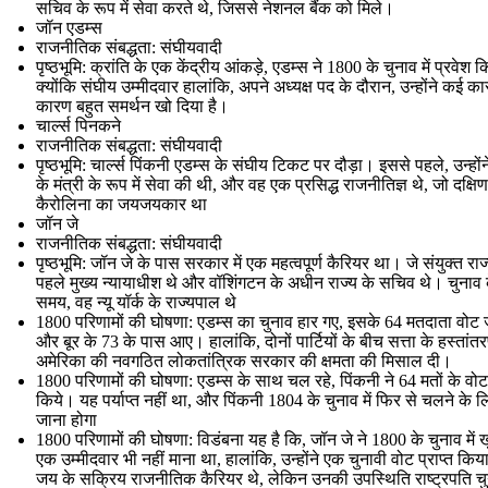
सचिव के रूप में सेवा करते थे, जिससे नेशनल बैंक को मिले।
जॉन एडम्स
राजनीतिक संबद्धता: संघीयवादी
पृष्ठभूमि: क्रांति के एक केंद्रीय आंकड़े, एडम्स ने 1800 के चुनाव में प्रवेश क
क्योंकि संघीय उम्मीदवार हालांकि, अपने अध्यक्ष पद के दौरान, उन्होंने कई का
कारण बहुत समर्थन खो दिया है।
चार्ल्स पिनकने
राजनीतिक संबद्धता: संघीयवादी
पृष्ठभूमि: चार्ल्स पिंकनी एडम्स के संघीय टिकट पर दौड़ा। इससे पहले, उन्होंन
के मंत्री के रूप में सेवा की थी, और वह एक प्रसिद्ध राजनीतिज्ञ थे, जो दक्षिण
कैरोलिना का जयजयकार था
जॉन जे
राजनीतिक संबद्धता: संघीयवादी
पृष्ठभूमि: जॉन जे के पास सरकार में एक महत्वपूर्ण कैरियर था। जे संयुक्त राज
पहले मुख्य न्यायाधीश थे और वॉशिंगटन के अधीन राज्य के सचिव थे। चुनाव 
समय, वह न्यू यॉर्क के राज्यपाल थे
1800 परिणामों की घोषणा: एडम्स का चुनाव हार गए, इसके 64 मतदाता वोट 
और बूर के 73 के पास आए। हालांकि, दोनों पार्टियों के बीच सत्ता के हस्तांतर
अमेरिका की नवगठित लोकतांत्रिक सरकार की क्षमता की मिसाल दी।
1800 परिणामों की घोषणा: एडम्स के साथ चल रहे, पिंकनी ने 64 मतों के वोट
किये। यह पर्याप्त नहीं था, और पिंकनी 1804 के चुनाव में फिर से चलने के ल
जाना होगा
1800 परिणामों की घोषणा: विडंबना यह है कि, जॉन जे ने 1800 के चुनाव में 
एक उम्मीदवार भी नहीं माना था, हालांकि, उन्होंने एक चुनावी वोट प्राप्त कि
जय के सक्रिय राजनीतिक कैरियर थे, लेकिन उनकी उपस्थिति राष्ट्रपति चुन