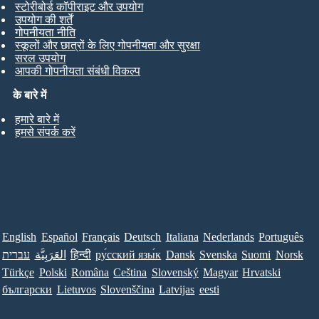
स्टोरीबोर्ड कॉपीराइट और उपयोग
उपयोग की शर्तें
गोपनीयता नीति
स्कूलों और छात्रों के लिए गोपनीयता और सुरक्षा
सरल उपयोग
आपकी गोपनीयता संबंधी विकल्प
के बारे में
हमारे बारे में
हमसे संपर्क करें
English
Español
Français
Deutsch
Italiana
Nederlands
Português
עברית
العَرَبِيَّة
हिन्दी
ру́сский язы́к
Dansk
Svenska
Suomi
Norsk
Türkçe
Polski
Româna
Ceština
Slovenský
Magyar
Hrvatski
български
Lietuvos
Slovenščina
Latvijas
eesti