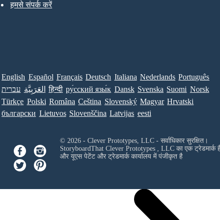
हमसे संपर्क करें
English
Español
Français
Deutsch
Italiana
Nederlands
Português
עברית
العَرَبِيَّة
हिन्दी
ру́сский язы́к
Dansk
Svenska
Suomi
Norsk
Türkçe
Polski
Româna
Ceština
Slovenský
Magyar
Hrvatski
български
Lietuvos
Slovenščina
Latvijas
eesti
© 2026 - Clever Prototypes, LLC - सर्वाधिकार सुरक्षित।
StoryboardThat
Clever Prototypes , LLC
का एक ट्रेडमार्क ह
और यूएस पेटेंट और ट्रेडमार्क कार्यालय में पंजीकृत है