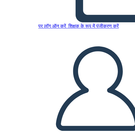
5 सेल स्पाइडर मैप टेम्पलेट
पर लॉग ऑन करें
शिक्षक के रूप में पंजीकरण करें
इस स्टोरीबोर्ड को कॉपी करें
स्टोरीबोर्ड बनाएं
स्लाइड शो चलाएं
मुझे पढ़कर सुनाओ