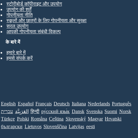
स्टोरीबोर्ड कॉपीराइट और उपयोग
उपयोग की शर्तें
गोपनीयता नीति
स्कूलों और छात्रों के लिए गोपनीयता और सुरक्षा
सरल उपयोग
आपकी गोपनीयता संबंधी विकल्प
के बारे में
हमारे बारे में
हमसे संपर्क करें
English
Español
Français
Deutsch
Italiana
Nederlands
Português
עברית
العَرَبِيَّة
हिन्दी
ру́сский язы́к
Dansk
Svenska
Suomi
Norsk
Türkçe
Polski
Româna
Ceština
Slovenský
Magyar
Hrvatski
български
Lietuvos
Slovenščina
Latvijas
eesti