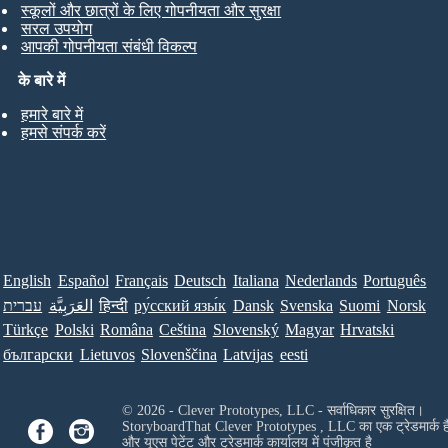
स्कूलों और छात्रों के लिए गोपनीयता और सुरक्षा
सरल उपयोग
आपकी गोपनीयता संबंधी विकल्प
के बारे में
हमारे बारे में
हमसे संपर्क करें
English
Español
Français
Deutsch
Italiana
Nederlands
Português
עברית
العَرَبِيَّة
हिन्दी
ру́сский язы́к
Dansk
Svenska
Suomi
Norsk
Türkçe
Polski
Româna
Ceština
Slovenský
Magyar
Hrvatski
български
Lietuvos
Slovenščina
Latvijas
eesti
© 2026 - Clever Prototypes, LLC - सर्वाधिकार सुरक्षित।
StoryboardThat
Clever Prototypes , LLC
का एक ट्रेडमार्क ह
और यूएस पेटेंट और ट्रेडमार्क कार्यालय में पंजीकृत है