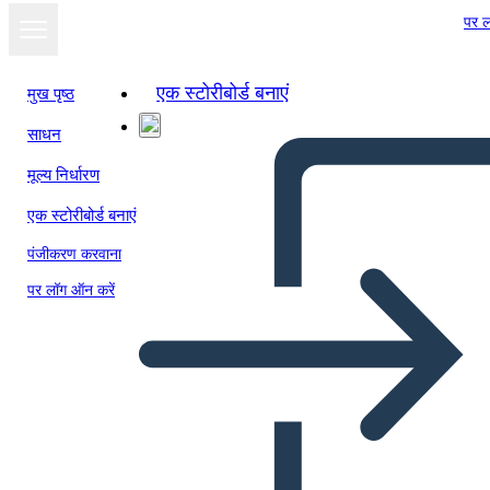
पर ल
एक स्टोरीबोर्ड बनाएं
मुख पृष्ठ
साधन
स्लाइड शो के रूप में
मूल्य निर्धारण
देखें
एक स्टोरीबोर्ड बनाएं
पंजीकरण करवाना
पर लॉग ऑन करें