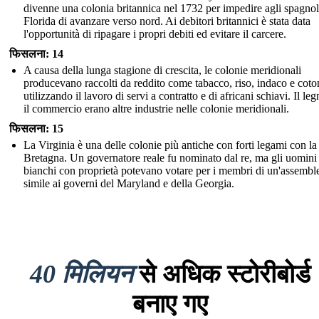
divenne una colonia britannica nel 1732 per impedire agli spagnol
Florida di avanzare verso nord. Ai debitori britannici è stata data
l'opportunità di ripagare i propri debiti ed evitare il carcere.
फिसलना: 14
A causa della lunga stagione di crescita, le colonie meridionali
producevano raccolti da reddito come tabacco, riso, indaco e coto
utilizzando il lavoro di servi a contratto e di africani schiavi. Il l
il commercio erano altre industrie nelle colonie meridionali.
फिसलना: 15
La Virginia è una delle colonie più antiche con forti legami con l
Bretagna. Un governatore reale fu nominato dal re, ma gli uomini
bianchi con proprietà potevano votare per i membri di un'assembl
simile ai governi del Maryland e della Georgia.
40 मिलियन
से अधिक स्टोरीबोर्ड
बनाए गए