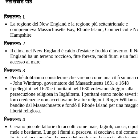
स्टोरीबोर्ड पाठ
फिसलना: 1
La regione del New England è la regione più settentrionale e
comprendeva Massachusetts Bay, Rhode Island, Connecticut e 
Hampshire.
फिसलना: 2
Il clima nel New England è caldo d'estate e freddo d'inverno. Il 
England ha un terreno roccioso, fitte foreste, molti fiumi e un facil
accesso al mare.
फिसलना: 3
Perché dobbiamo considerare che saremo come una città su una co
- John Winthrop, governatore del Massachusetts 1631 e 1648
I pellegrini nel 1620 e i puritani nel 1630 volevano sfuggire alla
persecuzione religiosa in Inghilterra. I puritani erano molto severi 
loro credenze e non accettavano le altre religioni. Roger Williams 
bandito dal Massachusetts e fondò il Rhode Island per una maggi
libertà religiosa.
फिसलना: 4
C'erano piccole fattorie di raccolti come mais, fagioli, zucca, cipol
mele e bestiame. Lungo i fiumi si pescava, si cacciava e si comme
In riva all'oceano c'era la pesca del merluzzo, la caccia alle balene 