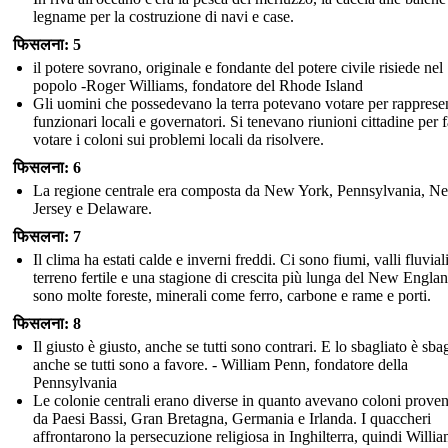
legname per la costruzione di navi e case.
फिसलना: 5
il potere sovrano, originale e fondante del potere civile risiede nel
popolo -Roger Williams, fondatore del Rhode Island
Gli uomini che possedevano la terra potevano votare per rappresen
funzionari locali e governatori. Si tenevano riunioni cittadine per f
votare i coloni sui problemi locali da risolvere.
फिसलना: 6
La regione centrale era composta da New York, Pennsylvania, N
Jersey e Delaware.
फिसलना: 7
Il clima ha estati calde e inverni freddi. Ci sono fiumi, valli fluvial
terreno fertile e una stagione di crescita più lunga del New Engla
sono molte foreste, minerali come ferro, carbone e rame e porti.
फिसलना: 8
Il giusto è giusto, anche se tutti sono contrari. E lo sbagliato è sbag
anche se tutti sono a favore. - William Penn, fondatore della
Pennsylvania
Le colonie centrali erano diverse in quanto avevano coloni proven
da Paesi Bassi, Gran Bretagna, Germania e Irlanda. I quaccheri
affrontarono la persecuzione religiosa in Inghilterra, quindi Willi