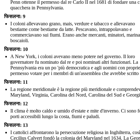
Penn ottenne il permesso dal re Carlo II nel 1681 di fondare una 
quacchera in Pennsylvania.
फिसलना: 9
I coloni allevavano grano, mais, verdure e tabacco e allevavano
bestiame come bestiame da latte. Pescavano, intrappolavano e
commerciavano sui fiumi. Erano anche mercanti, minatori, marina
boscaioli.
फिसलना: 10
A New York, i coloni avevano meno potere nel governo. Il loro
governatore fu nominato dal re e poi nominati altri funzionari. La
Pennsylvania era un po 'più democratica e agli uomini con proprie
permesso votare per i membri di un'assemblea che avrebbe scritto 
फिसलना: 11
La regione meridionale è la regione più meridionale e comprende
Maryland, Virginia, Carolina del Nord, Carolina del Sud e Georgi
फिसलना: 12
Il clima è molto caldo e umido d'estate e mite d'inverno. Ci sono f
porti accessibili lungo la costa, fiumi e paludi.
फिसलना: 13
I cattolici affrontarono la persecuzione religiosa in Inghilterra, cos
Cecilius Calvert fondò la colonia del Maryland nel 1634. La Geor