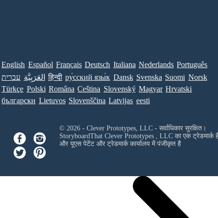
English
Español
Français
Deutsch
Italiana
Nederlands
Português
עברית
العَرَبِيَّة
हिन्दी
ру́сский язы́к
Dansk
Svenska
Suomi
Norsk
Türkçe
Polski
Româna
Ceština
Slovenský
Magyar
Hrvatski
български
Lietuvos
Slovenščina
Latvijas
eesti
© 2026 - Clever Prototypes, LLC - सर्वाधिकार सुरक्षित।
StoryboardThat
Clever Prototypes , LLC
का एक ट्रेडमार्क ह
और यूएस पेटेंट और ट्रेडमार्क कार्यालय में पंजीकृत है