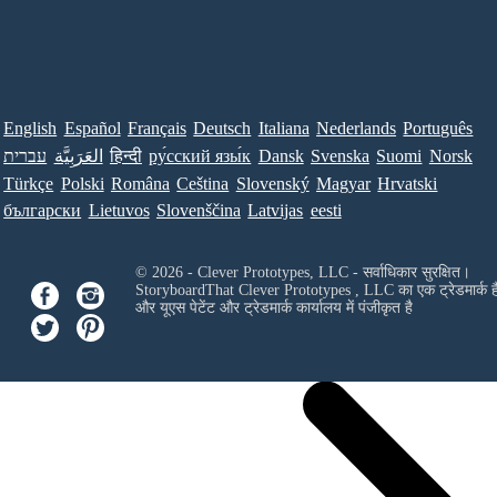
English
Español
Français
Deutsch
Italiana
Nederlands
Português
עברית
العَرَبِيَّة
हिन्दी
ру́сский язы́к
Dansk
Svenska
Suomi
Norsk
Türkçe
Polski
Româna
Ceština
Slovenský
Magyar
Hrvatski
български
Lietuvos
Slovenščina
Latvijas
eesti
© 2026 - Clever Prototypes, LLC - सर्वाधिकार सुरक्षित।
StoryboardThat
Clever Prototypes , LLC
का एक ट्रेडमार्क ह
और यूएस पेटेंट और ट्रेडमार्क कार्यालय में पंजीकृत है