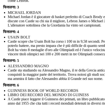
come LeBron.
फिसलना: 3
MICHAEL JORDAN
Michael Jordan è il giocatore di basket preferito di Coach Brody e
discute con Castle su chi sia il migliore, Lebron James o Michael 
L'allenatore sottolinea che la Giordania ha vinto sei campionati.
फिसलना: 4
USAIN BOLT
Castle scopre che Usain Bolt ha corso i 100 m in 9,58 secondi. Pe
poterlo battere, ma presto impara che è più difficile di quanto semb
Bolt ha vinto 8 medaglie d'oro alle Olimpiadi ed è l'unico velocist
vincere titoli olimpici nei 100 e 200 metri in tre Olimpiadi consecu
फिसलना: 5
ALESSANDRO MAGNO
Castle sta studiando su Alessandro Magno, il re della Grecia antic
conquistò la maggior parte del territorio. Trova noiosi gli studi soci
ma ammira il fatto che Alessandro abbia il Grande nel suo nome.
फिसलना: 6
GUINNESS BOOK OF WORLD RECORDS
LIBRO DEI RECORD DEL MONDO DI GUINESS
A Castle piace leggere il Guinness dei primati, un libro pubblicat
anno dal 1955 che cita tutti i record mondiali detenuti in diversi ris